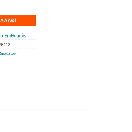
sar 110 ποσότητα
ΚΑΛΆΘΙ
α Επιθυμιών
AR110
οδηλάτων
,