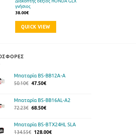
Διακόπτης δεξιός HONDA GLX
γνήσιος
38.00
€
QUICK VIEW
ΟΣΦΟΡΈΣ
Μπαταρία BS-BB12A-A
Original
Η
50.10
€
47.50
€
price
τρέχουσα
was:
τιμή
Μπαταρία BS-BB16AL-A2
50.10€.
είναι:
Original
Η
72.23
€
68.50
€
47.50€.
price
τρέχουσα
was:
τιμή
Μπαταρία BS-BTX24HL SLA
72.23€.
είναι:
Original
Η
134.55
€
128.00
€
68.50€.