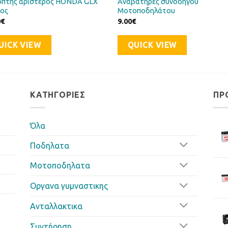
όπτης αριστερός HONDA GLX
Αναβατήρες συνοδηγού
ιος
Μοτοποδηλάτου
0
€
9.00
€
UICK VIEW
QUICK VIEW
ΚΑΤΗΓΟΡΊΕΣ
ΠΡ
Όλα
Ποδηλατα
Μοτοποδηλατα
Οργανα γυμναστικης
Ανταλλακτικα
Συντήρηση