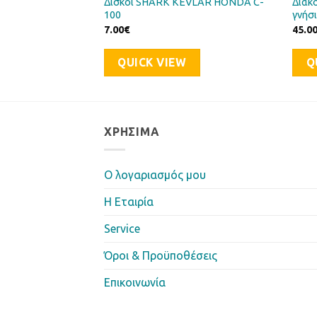
Δίσκοι SHARK KEVLAR HONDA C-
Διακ
EGAWA
100
γνήσ
7.00
€
45.0
QUICK VIEW
Q
ΧΡΉΣΙΜΑ
Ο λογαριασμός μου
Η Eταιρία
Service
Όροι & Προϋποθέσεις
Επικοινωνία