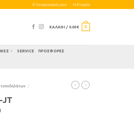
Ο λογαριασμός μου
Η Eταιρία
0
ΚΑΛΆΘΙ /
0.00
€
ΊΚΕΣ
SERVICE
ΠΡΟΣΦΟΡΕΣ
οτοποδηλάτων
/
-JT
0