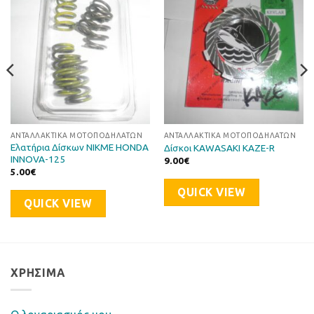
στη Λίστα
στη Λίστα
Επιθυμιών
Επιθυμιών
ΑΝΤΑΛΛΑΚΤΙΚΆ ΜΟΤΟΠΟΔΗΛΆΤΩΝ
ΑΝΤΑΛΛΑΚΤΙΚΆ ΜΟΤΟΠΟΔΗΛΆΤΩΝ
Ελατήρια Δίσκων NIKME HONDA
Δίσκοι KAWASAKI KAZE-R
INNOVA-125
9.00
€
5.00
€
QUICK VIEW
QUICK VIEW
ΧΡΉΣΙΜΑ