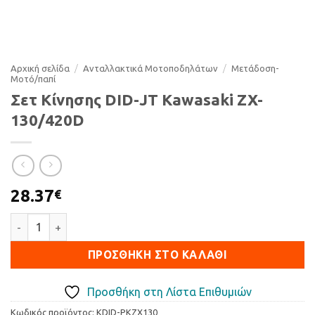
Αρχική σελίδα
/
Ανταλλακτικά Μοτοποδηλάτων
/
Μετάδοση-
Μοτό/παπί
Σετ Κίνησης DID-JT Kawasaki ZX-
130/420D
28.37
€
Σετ Κίνησης DID-JT Kawasaki ZX-130/420D ποσότητα
ΠΡΟΣΘΉΚΗ ΣΤΟ ΚΑΛΆΘΙ
Προσθήκη στη Λίστα Επιθυμιών
Κωδικός προϊόντος:
KDID-PKZX130