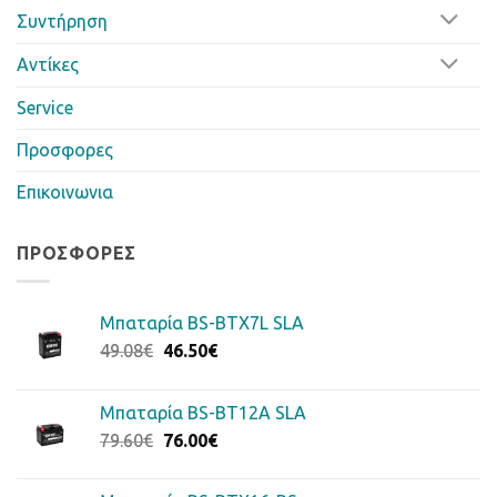
Συντήρηση
Αντίκες
Service
Προσφορες
Επικοινωνια
ΠΡΟΣΦΟΡΈΣ
Μπαταρία BS-BTX7L SLA
Original
Η
49.08
€
46.50
€
price
τρέχουσα
was:
τιμή
Μπαταρία BS-BT12A SLA
49.08€.
είναι:
Original
Η
79.60
€
76.00
€
46.50€.
price
τρέχουσα
was:
τιμή