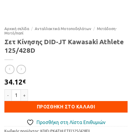
Αρχική σελίδα
/
Ανταλλακτικά Μοτοποδηλάτων
/
Μετάδοση-
Μοτό/παπί
Σετ Κίνησης DID-JT Kawasaki Athlete
125/428D
34.12
€
Σετ Κίνησης DID-JT Kawasaki Athlete 125/428D ποσότητα
ΠΡΟΣΘΉΚΗ ΣΤΟ ΚΑΛΆΘΙ
Προσθήκη στη Λίστα Επιθυμιών
Κωδικός προϊόντος:
KDID-PKATHLETE(125/428D)