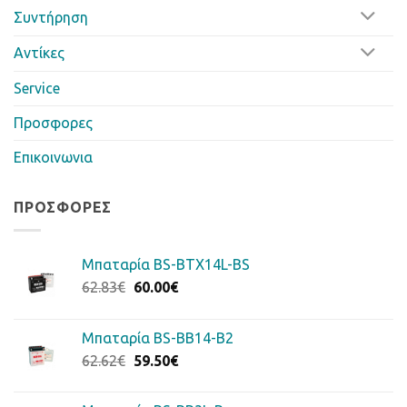
Συντήρηση
Αντίκες
Service
Προσφορες
Επικοινωνια
ΠΡΟΣΦΟΡΈΣ
Μπαταρία BS-BTX14L-BS
Original
Η
62.83
€
60.00
€
price
τρέχουσα
was:
τιμή
Μπαταρία BS-BB14-B2
62.83€.
είναι:
Original
Η
62.62
€
59.50
€
60.00€.
price
τρέχουσα
was:
τιμή