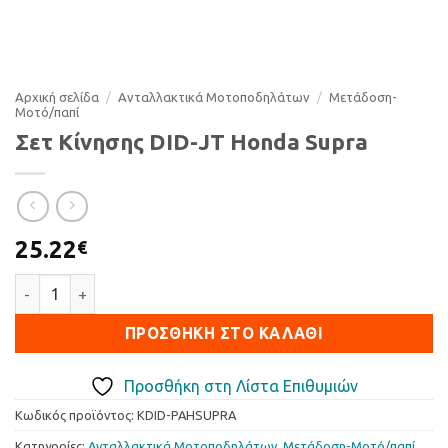
Αρχική σελίδα
/
Ανταλλακτικά Μοτοποδηλάτων
/
Μετάδοση-
Μοτό/παπί
Σετ Κίνησης DID-JT Honda Supra
25.22
€
Σετ Κίνησης DID-JT Honda Supra ποσότητα
ΠΡΟΣΘΉΚΗ ΣΤΟ ΚΑΛΆΘΙ
Προσθήκη στη Λίστα Επιθυμιών
Κωδικός προϊόντος:
KDID-PAHSUPRA
Κατηγορίες:
Ανταλλακτικά Μοτοποδηλάτων
,
Μετάδοση-Μοτό/παπί