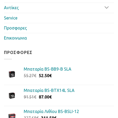
Αντίκες
Service
Προσφορες
Επικοινωνια
ΠΡΟΣΦΟΡΈΣ
Μπαταρία BS-BB9-B SLA
Original
Η
55.27
€
52.50
€
price
τρέχουσα
was:
τιμή
Μπαταρία BS-BTX14L SLA
55.27€.
είναι:
Original
Η
91.51
€
87.00
€
52.50€.
price
τρέχουσα
was:
τιμή
Μπαταρία Λιθίου BS-BSLI-12
91.51€.
είναι:
Original
Η
327.68
€
311.50
€