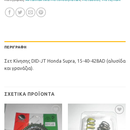
ΠΕΡΙΓΡΑΦΉ
Σετ Κίνησης DID-JT Honda Supra, 15-40-428AD (αλυσίδα
και γρανάζια).
ΣΧΕΤΙΚΆ ΠΡΟΪΌΝΤΑ
Προσθήκη
Προσθήκη
στη Λίστα
στη Λίστα
Επιθυμιών
Επιθυμιών