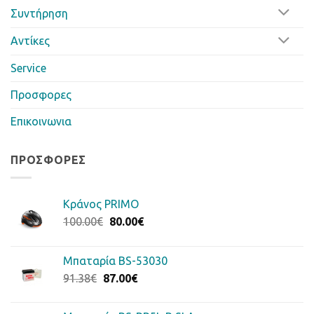
Συντήρηση
Αντίκες
Service
Προσφορες
Επικοινωνια
ΠΡΟΣΦΟΡΈΣ
Κράνος PRIMO
Original
Η
100.00
€
80.00
€
price
τρέχουσα
was:
τιμή
Μπαταρία BS-53030
100.00€.
είναι:
Original
Η
91.38
€
87.00
€
80.00€.
price
τρέχουσα
was:
τιμή