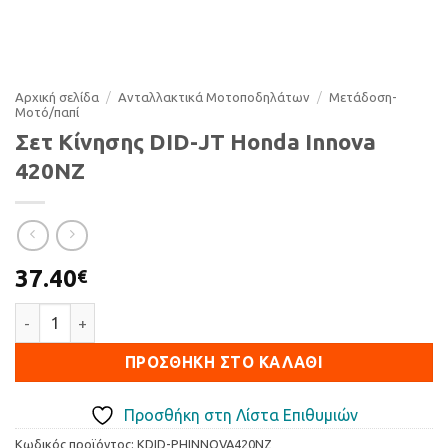
Αρχική σελίδα
/
Ανταλλακτικά Μοτοποδηλάτων
/
Μετάδοση-
Μοτό/παπί
Σετ Κίνησης DID-JT Honda Innova
420NZ
37.40
€
Σετ Κίνησης DID-JT Honda Innova 420NZ ποσότητα
ΠΡΟΣΘΉΚΗ ΣΤΟ ΚΑΛΆΘΙ
Προσθήκη στη Λίστα Επιθυμιών
Κωδικός προϊόντος:
KDID-PHINNOVA420NZ