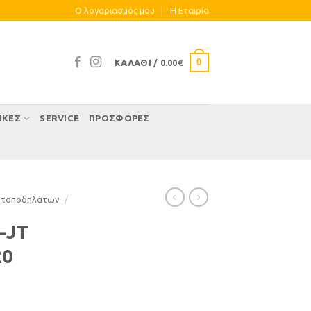
Ο λογαριασμός μου
Η Eταιρία
0
ΚΑΛΆΘΙ /
0.00
€
ΊΚΕΣ
SERVICE
ΠΡΟΣΦΟΡΕΣ
οτοποδηλάτων
/
-JT
20