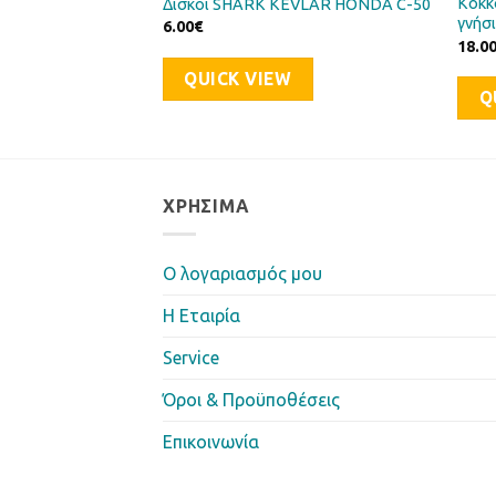
ς HONDA GLX
Κοκκ
Δίσκοι SHARK KEVLAR HONDA C-50
γνήσ
6.00
€
18.0
QUICK VIEW
Q
ΧΡΉΣΙΜΑ
Ο λογαριασμός μου
Η Eταιρία
Service
Όροι & Προϋποθέσεις
Επικοινωνία