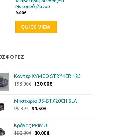
Αναβατήρες συνοδηγού
Μοτοποδηλάτου
9.00
€
QUICK VIEW
ΟΣΦΟΡΈΣ
Κοντέρ KYMCO STRYKER 125
Original
Η
193.00
€
130.00
€
price
τρέχουσα
was:
τιμή
Μπαταρία BS-BTX20CH SLA
193.00€.
είναι:
Original
Η
99.39
€
94.50
€
130.00€.
price
τρέχουσα
was:
τιμή
Κράνος PRIMO
99.39€.
είναι:
Original
Η
100.00
€
80.00
€
94.50€.