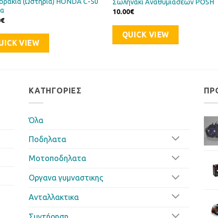
οράκια (Ωστήρια) HONDA C-50
Σωληνάκι Αναθυμιάσεων POSH
ια
10.00
€
0
€
QUICK VIEW
UICK VIEW
ΚΑΤΗΓΟΡΊΕΣ
ΠΡ
Όλα
Ποδηλατα
Μοτοποδηλατα
Οργανα γυμναστικης
Ανταλλακτικα
Συντήρηση