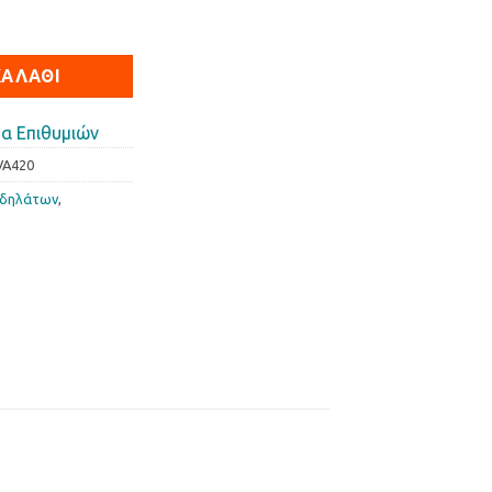
nova 420 ποσότητα
ΚΑΛΆΘΙ
α Επιθυμιών
VA420
οδηλάτων
,