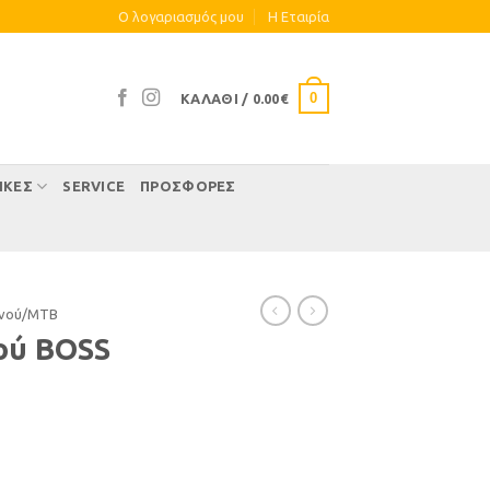
Ο λογαριασμός μου
Η Eταιρία
0
ΚΑΛΆΘΙ /
0.00
€
ΊΚΕΣ
SERVICE
ΠΡΟΣΦΟΡΕΣ
νού/ΜΤΒ
ού BOSS