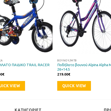
Επιθυμιών
Επιθυμ
ΚΆ
ΒΟΥΝΟΎ/ΜΤΒ
ΛΑΤΟ ΠΑΙΔΙΚΟ TRAIL RACER
Ποδήλατο βουνού Alpina Alpha
26×14.5
90
€
219.00
€
UICK VIEW
QUICK VIEW
ΚΑΤΗΓΟΡΊΕΣ
ΠΡ