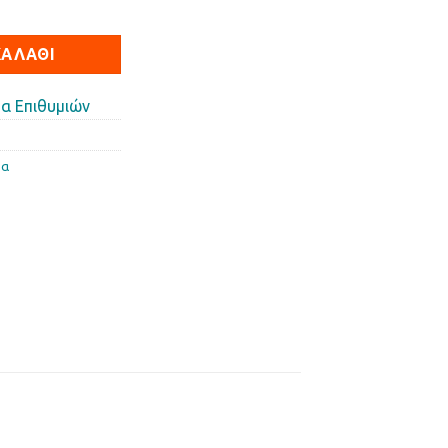
ποσότητα
ΚΑΛΆΘΙ
α Επιθυμιών
τα