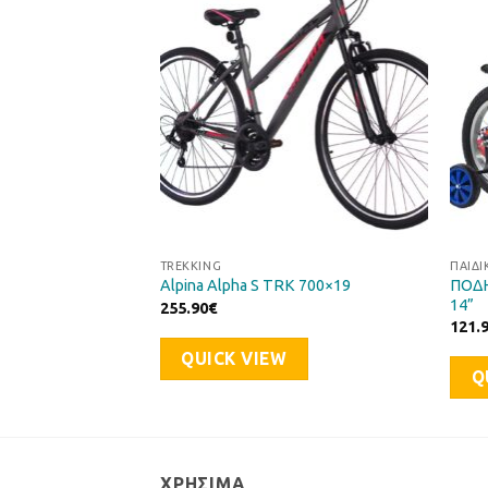
Επιθυμιών
Επιθυμιών
TREKKING
ΠΑΙΔΙ
Alpina Alpha S
ΠΟΔΗ
Alpina Alpha S TRK 700×19
14”
255.90
€
121.
QUICK VIEW
Q
ΧΡΉΣΙΜΑ