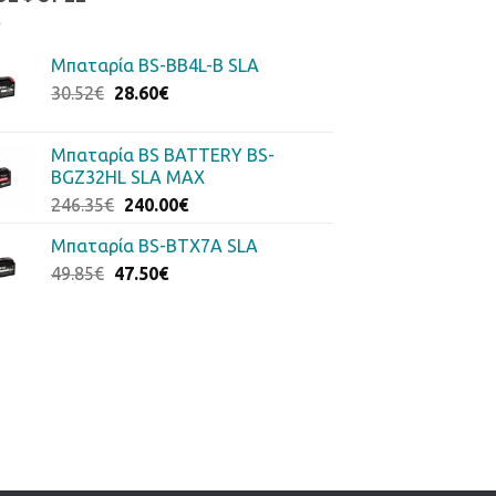
Μπαταρία BS-BB4L-B SLA
Original
Η
30.52
€
28.60
€
price
τρέχουσα
was:
τιμή
Μπαταρία BS BATTERY BS-
30.52€.
είναι:
BGZ32HL SLA MAX
28.60€.
Original
Η
246.35
€
240.00
€
price
τρέχουσα
Μπαταρία BS-BTX7A SLA
was:
τιμή
Original
Η
49.85
€
47.50
246.35€.
€
είναι:
price
τρέχουσα
240.00€.
was:
τιμή
49.85€.
είναι:
47.50€.