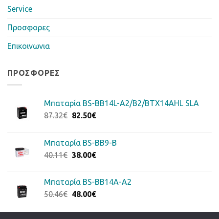
Service
Προσφορες
Επικοινωνια
ΠΡΟΣΦΟΡΈΣ
Μπαταρία BS-BB14L-A2/B2/BTX14AHL SLA
Original
Η
87.32
€
82.50
€
price
τρέχουσα
was:
τιμή
Μπαταρία BS-BB9-B
87.32€.
είναι:
Original
Η
40.11
€
38.00
€
82.50€.
price
τρέχουσα
was:
τιμή
Μπαταρία BS-BB14A-A2
40.11€.
είναι:
Original
Η
50.46
€
48.00
€
38.00€.
price
τρέχουσα
was:
τιμή