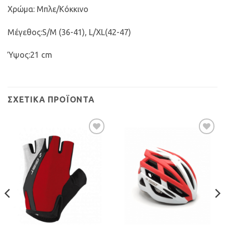
Χρώμα: Μπλε/Κόκκινο
Μέγεθος:S/M (36-41), L/XL(42-47)
Ύψος:21 cm
ΣΧΕΤΙΚΆ ΠΡΟΪΌΝΤΑ
Προσθήκη
Προσθήκη
στη Λίστα
στη Λίστα
Επιθυμιών
Επιθυμιών