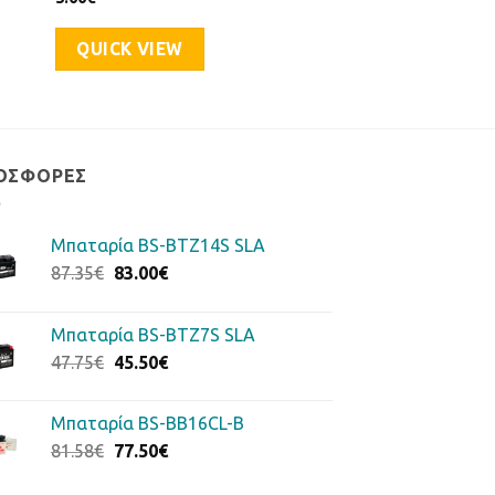
QUICK VIEW
ΟΣΦΟΡΈΣ
Μπαταρία BS-BTZ14S SLA
Original
Η
87.35
€
83.00
€
price
τρέχουσα
was:
τιμή
Μπαταρία BS-BTZ7S SLA
87.35€.
είναι:
Original
Η
47.75
€
45.50
€
83.00€.
price
τρέχουσα
was:
τιμή
Μπαταρία BS-BB16CL-B
47.75€.
είναι:
Original
Η
81.58
€
77.50
€
45.50€.
price
τρέχουσα