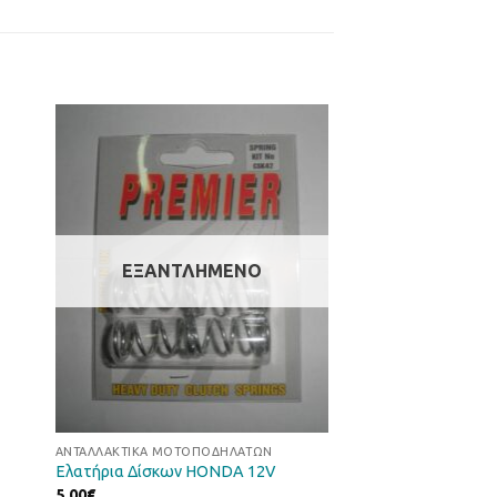
ήκη
Προσθήκη
στα
στη Λίστα
ιών
Επιθυμιών
ΕΞΑΝΤΛΗΜΈΝΟ
ΑΝΤΑΛΛΑΚΤΙΚΆ ΜΟΤΟΠΟΔΗΛΆΤΩΝ
Ελατήρια Δίσκων HONDA 12V
5.00
€