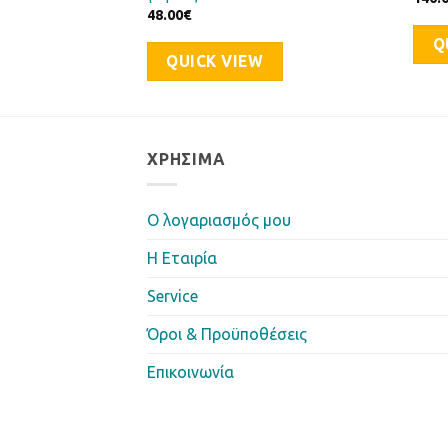
48.00
€
Q
QUICK VIEW
ΧΡΉΣΙΜΑ
Ο λογαριασμός μου
Η Eταιρία
Service
Όροι & Προϋποθέσεις
Επικοινωνία