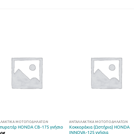
Προσθήκη
Προσθ
στη Λίστα
στη Λί
Επιθυμιών
Επιθυμ
ΛΛΑΚΤΙΚΆ ΜΟΤΟΠΟΔΗΛΆΤΩΝ
ΑΝΤΑΛΛΑΚΤΙΚΆ ΜΟΤΟΠΟΔΗΛΆΤΩΝ
Κοκκοράκια (Ωστήρια) HONDA
πυρατέρ HONDA CB-175 γνήσιο
INNOVA-125 γνήσια
00
€