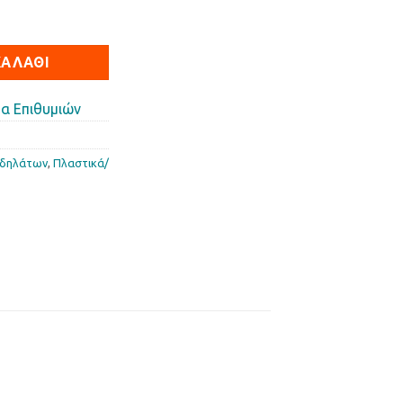
LLI K2-50 ποσότητα
ΚΑΛΆΘΙ
α Επιθυμιών
οδηλάτων
,
Πλαστικά/