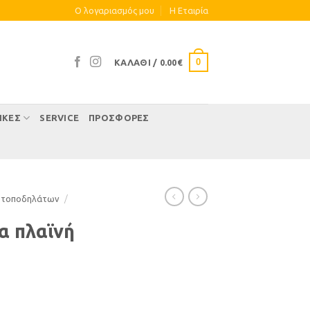
Ο λογαριασμός μου
Η Eταιρία
0
ΚΑΛΆΘΙ /
0.00
€
ΊΚΕΣ
SERVICE
ΠΡΟΣΦΟΡΕΣ
οτοποδηλάτων
/
α πλαϊνή