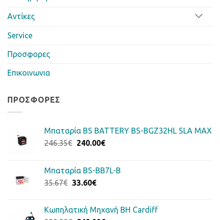
Αντίκες
Service
Προσφορες
Επικοινωνια
ΠΡΟΣΦΟΡΈΣ
Μπαταρία BS BATTERY BS-BGZ32HL SLA MAX
Original
Η
246.35
€
240.00
€
price
τρέχουσα
was:
τιμή
Μπαταρία BS-BB7L-B
246.35€.
είναι:
Original
Η
35.67
€
33.60
€
240.00€.
price
τρέχουσα
was:
τιμή
Κωπηλατική Μηχανή BH Cardiff
35.67€.
είναι: