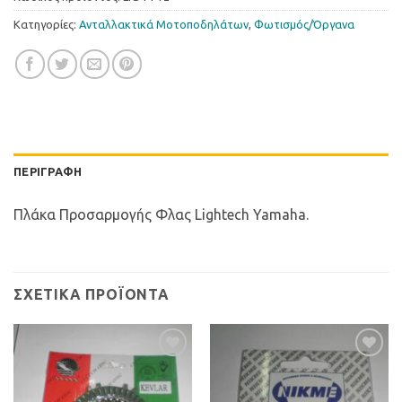
Κατηγορίες:
Ανταλλακτικά Μοτοποδηλάτων
,
Φωτισµός/Όργανα
ΠΕΡΙΓΡΑΦΉ
Πλάκα Προσαρμογής Φλας Lightech Yamaha.
ΣΧΕΤΙΚΆ ΠΡΟΪΌΝΤΑ
Προσθήκη
Προσθήκη
στη Λίστα
στη Λίστα
Επιθυμιών
Επιθυμιών