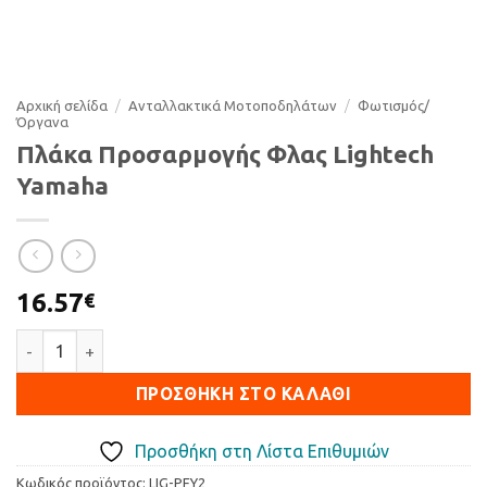
Αρχική σελίδα
/
Ανταλλακτικά Μοτοποδηλάτων
/
Φωτισµός/
Όργανα
Πλάκα Προσαρμογής Φλας Lightech
Yamaha
16.57
€
Πλάκα Προσαρμογής Φλας Lightech Yamaha ποσότητα
ΠΡΟΣΘΉΚΗ ΣΤΟ ΚΑΛΆΘΙ
Προσθήκη στη Λίστα Επιθυμιών
Κωδικός προϊόντος:
LIG-PFY2