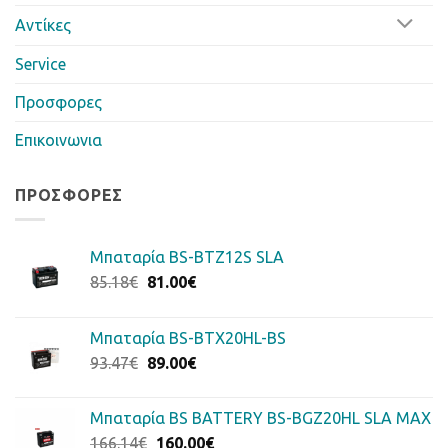
Αντίκες
Service
Προσφορες
Επικοινωνια
ΠΡΟΣΦΟΡΈΣ
Μπαταρία BS-BTZ12S SLA
Original
Η
85.18
€
81.00
€
price
τρέχουσα
was:
τιμή
Μπαταρία BS-BTX20HL-BS
85.18€.
είναι:
Original
Η
93.47
€
89.00
€
81.00€.
price
τρέχουσα
was:
τιμή
Μπαταρία BS BATTERY BS-BGZ20HL SLA MAX
93.47€.
είναι:
Original
Η
166.14
€
160.00
€
89.00€.