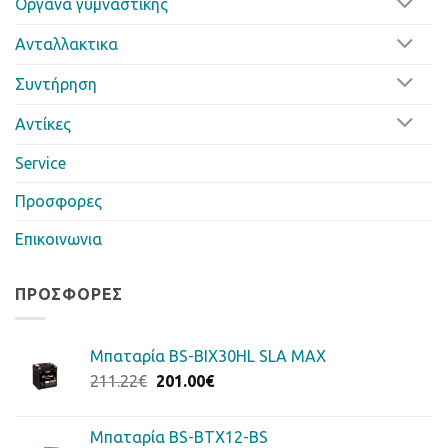
Οργανα γυμναστικης
Ανταλλακτικα
Συντήρηση
Αντίκες
Service
Προσφορες
Επικοινωνια
ΠΡΟΣΦΟΡΈΣ
Μπαταρία BS-BIX30HL SLA MAX
Original
Η
211.22
€
201.00
€
price
τρέχουσα
was:
τιμή
Μπαταρία BS-BTX12-BS
211.22€.
είναι: