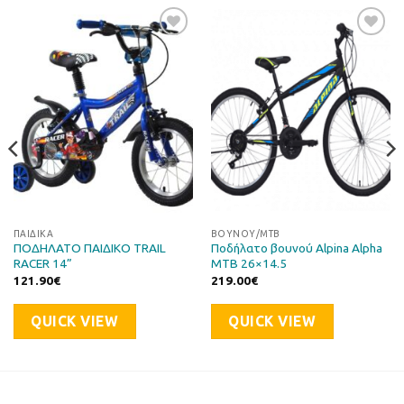
Προσθήκη
Προσθήκη
στη Λίστα
στη Λίστα
Επιθυμιών
Επιθυμιών
ΠΑΙΔΙΚΆ
ΒΟΥΝΟΎ/ΜΤΒ
ΠΟΔΗΛΑΤΟ ΠΑΙΔΙΚΟ TRAIL
Ποδήλατο βουνού Alpina Alpha
RACER 14”
MTB 26×14.5
121.90
€
219.00
€
QUICK VIEW
QUICK VIEW