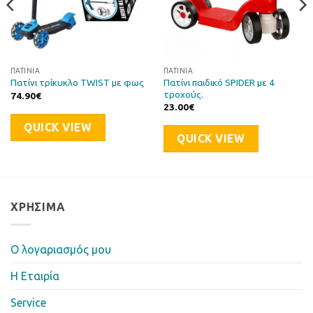
ΠΑΤΊΝΙΑ
ΠΑΤΊΝΙΑ
Πατίνι παιδικό SPIDER με 4
Πατίνι τρίκυκλο TWIST με φως
τροχούς.
74.90
€
23.00
€
QUICK VIEW
QUICK VIEW
ΧΡΉΣΙΜΑ
Ο λογαριασμός μου
Η Eταιρία
Service