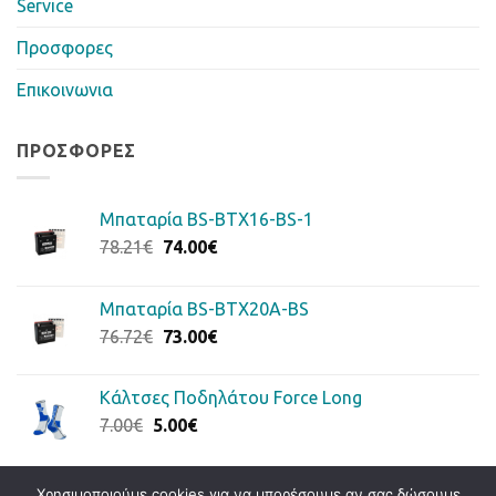
Service
Προσφορες
Επικοινωνια
ΠΡΟΣΦΟΡΈΣ
Μπαταρία BS-BTX16-BS-1
Original
Η
78.21
€
74.00
€
price
τρέχουσα
was:
τιμή
Μπαταρία BS-BTX20A-BS
78.21€.
είναι:
Original
Η
76.72
€
73.00
€
74.00€.
price
τρέχουσα
was:
τιμή
Κάλτσες Ποδηλάτου Force Long
76.72€.
είναι:
Original
Η
7.00
€
5.00
€
73.00€.
price
τρέχουσα
was:
τιμή
7.00€.
είναι:
Χρησιμοποιούμε cookies για να μπορέσουμε αν σας δώσουμε