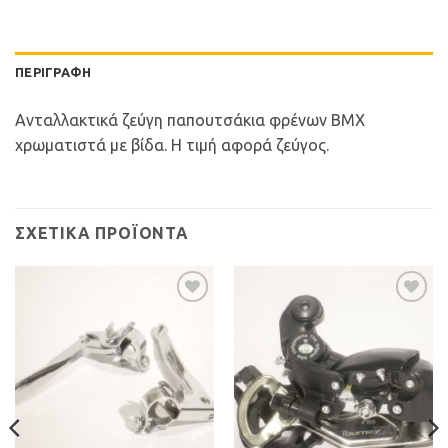
ΠΕΡΙΓΡΑΦΉ
Aνταλλακτικά ζεύγη παπουτσάκια φρένων BMX
χρωματιστά με βίδα. Η τιμή αφορά ζεύγος.
ΣΧΕΤΙΚΆ ΠΡΟΪΌΝΤΑ
Προσθήκη
Προσθήκη
στη Λίστα
στη Λίστα
Επιθυμιών
Επιθυμιών