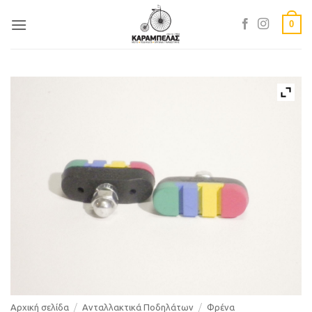
Skip
0
to
content
Αρχική σελίδα
/
Ανταλλακτικά Ποδηλάτων
/
Φρένα