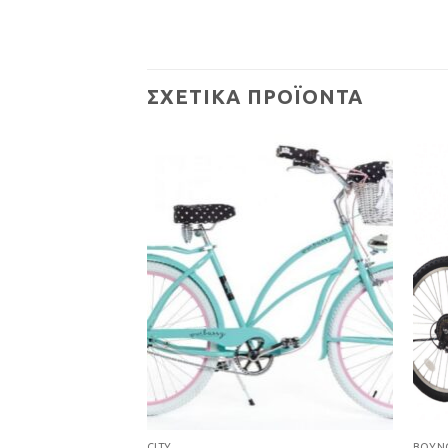
ΣΧΕΤΙΚΆ ΠΡΟΪΌΝΤΑ
Προσθήκη
Προσθήκη
στη Λίστα
στη Λίστα
Επιθυμιών
Επιθυμιών
CITY
ΒΟΥΝ