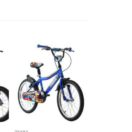
ήκη
Προσθήκη
στα
στη Λίστα
ιών
Επιθυμιών
ΠΑΙΔΙΚΆ