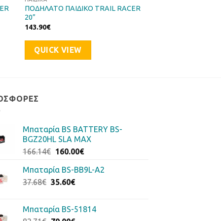
CER
ΠΟΔΗΛΑΤΟ ΠΑΙΔΙΚΟ TRAIL RACER
20”
143.90
€
QUICK VIEW
ΟΣΦΟΡΈΣ
Μπαταρία BS BATTERY BS-
BGZ20HL SLA MAX
Original
Η
166.14
€
160.00
€
price
τρέχουσα
Μπαταρία BS-BB9L-A2
was:
τιμή
Original
Η
37.68
€
35.60
166.14€.
€
είναι:
price
τρέχουσα
160.00€.
was:
τιμή
Μπαταρία BS-51814
37.68€.
είναι: