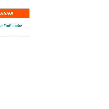
APTOR 16" ποσότητα
ΚΑΛΆΘΙ
α Επιθυμιών