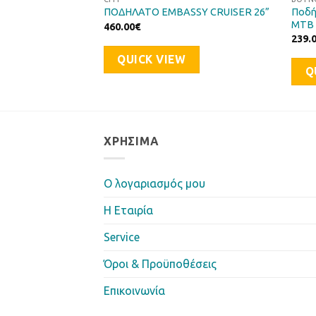
DA CROSSWAY 10-
Ποδή
ΠΟΔΗΛΑΤΟ EMBASSY CRUISER 26”
MTB 
460.00
€
239.
QUICK VIEW
Q
ΧΡΉΣΙΜΑ
Ο λογαριασμός μου
Η Eταιρία
Service
Όροι & Προϋποθέσεις
Επικοινωνία