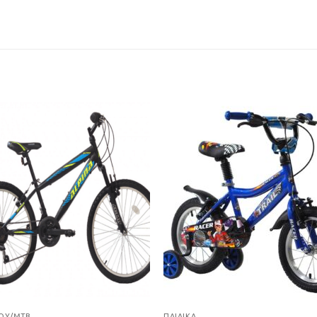
Προσθήκη
Προσθ
στη Λίστα
στη Λί
Επιθυμιών
Επιθυμ
ΟΎ/ΜΤΒ
ΠΑΙΔΙΚΆ