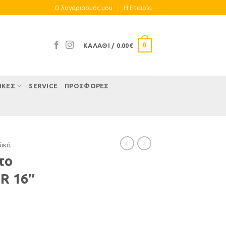
Ο λογαριασμός μου
Η Eταιρία
0
ΚΑΛΆΘΙ /
0.00
€
ΊΚΕΣ
SERVICE
ΠΡΟΣΦΟΡΕΣ
δικά
το
R 16″