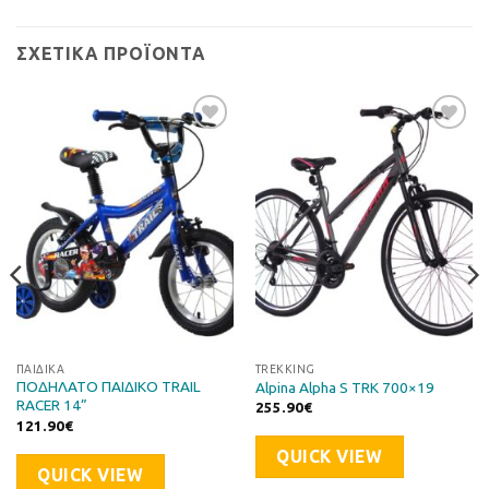
ΣΧΕΤΙΚΆ ΠΡΟΪΌΝΤΑ
Προσθήκη
Προσθήκη
στη Λίστα
στη Λίστα
Επιθυμιών
Επιθυμιών
ΠΑΙΔΙΚΆ
TREKKING
ΠΟΔΗΛΑΤΟ ΠΑΙΔΙΚΟ TRAIL
Alpina Alpha S TRK 700×19
RACER 14”
255.90
€
121.90
€
QUICK VIEW
QUICK VIEW