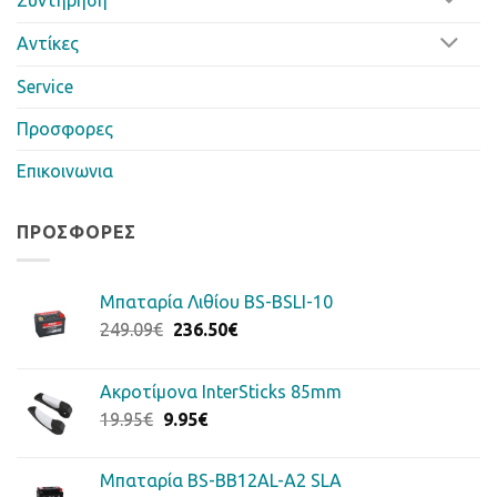
Αντίκες
Service
Προσφορες
Επικοινωνια
ΠΡΟΣΦΟΡΈΣ
Μπαταρία Λιθίου BS-BSLI-10
Original
Η
249.09
€
236.50
€
price
τρέχουσα
was:
τιμή
Ακροτίμονα InterSticks 85mm
249.09€.
είναι:
Original
Η
19.95
€
9.95
€
236.50€.
price
τρέχουσα
was:
τιμή
Μπαταρία BS-BB12AL-A2 SLA
19.95€.
είναι: