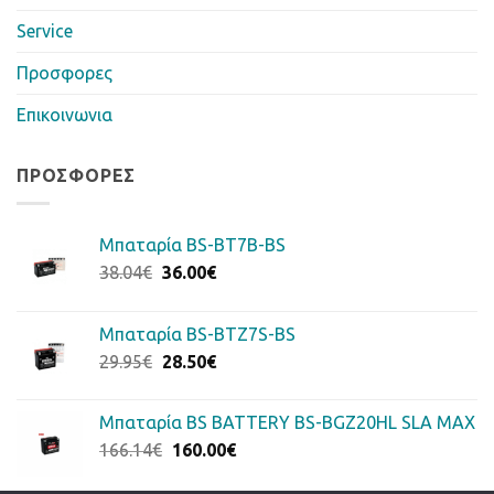
Service
Προσφορες
Επικοινωνια
ΠΡΟΣΦΟΡΈΣ
Μπαταρία BS-BT7B-BS
Original
Η
38.04
€
36.00
€
price
τρέχουσα
was:
τιμή
Μπαταρία BS-BTZ7S-BS
38.04€.
είναι:
Original
Η
29.95
€
28.50
€
36.00€.
price
τρέχουσα
was:
τιμή
Μπαταρία BS BATTERY BS-BGZ20HL SLA MAX
29.95€.
είναι:
Original
Η
166.14
€
160.00
€
28.50€.
price
τρέχουσα