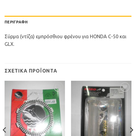
ΠΕΡΙΓΡΑΦΉ
Σύρμα (ντίζα) εμπρόσθιου φρένου για HONDA C-50 και
GLX.
ΣΧΕΤΙΚΆ ΠΡΟΪΌΝΤΑ
Προσθήκη
Προσθήκη
στη Λίστα
στη Λίστα
Επιθυμιών
Επιθυμιών