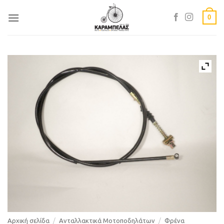
Skip
0
to
content
Αρχική σελίδα
/
Ανταλλακτικά Μοτοποδηλάτων
/
Φρένα