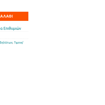
IFAN SPORT ποσότητα
ΚΑΛΆΘΙ
α Επιθυμιών
οδηλάτων
,
Τιµονι/