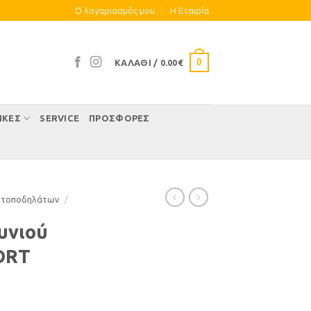
Ο λογαριασμός μου
Η Eταιρία
0
ΚΑΛΆΘΙ /
0.00
€
ΊΚΕΣ
SERVICE
ΠΡΟΣΦΟΡΕΣ
οτοποδηλάτων
/
υνιού
ORT