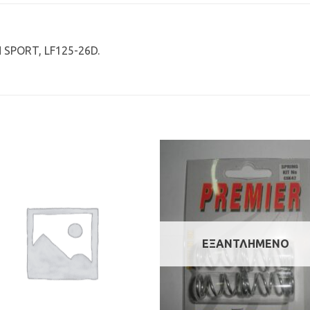
 SPORT, LF125-26D.
Προσθήκη
Προσθ
στη Λίστα
στη Λί
Επιθυμιών
Επιθυμ
ΕΞΑΝΤΛΗΜΈΝΟ