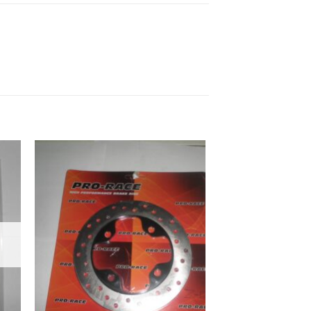
ήκη
Προσθήκη
στα
στη Λίστα
ιών
Επιθυμιών