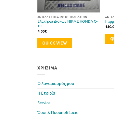
ΤΟΠΟΔΗΛΆΤΩΝ
ΑΝΤΑΛΛΑΚΤΙΚΆ ΜΟΤΟΠΟΔΗΛΆΤΩΝ
ΑΝΤΑ
Ελατήρια Δίσκων NIKME HONDA C-
μιάσεων POSH
Καρμ
100
140.
4.00
€
Q
QUICK VIEW
ΧΡΉΣΙΜΑ
Ο λογαριασμός μου
Η Eταιρία
Service
Όροι & Προϋποθέσεις