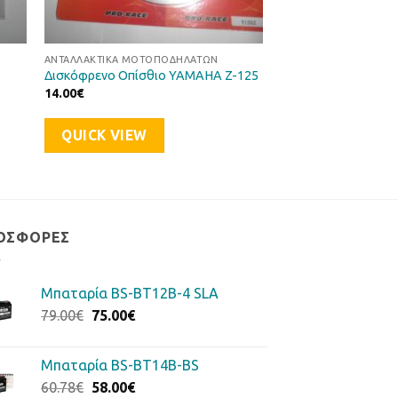
ΑΝΤΑΛΛΑΚΤΙΚΆ ΜΟΤΟΠΟΔΗΛΆΤΩΝ
Δισκόφρενο Οπίσθιο YAMAHA Z-125
14.00
€
QUICK VIEW
ΟΣΦΟΡΈΣ
Μπαταρία BS-BT12B-4 SLA
Original
Η
79.00
€
75.00
€
price
τρέχουσα
was:
τιμή
Μπαταρία BS-BT14B-BS
79.00€.
είναι:
Original
Η
60.78
€
58.00
€
75.00€.