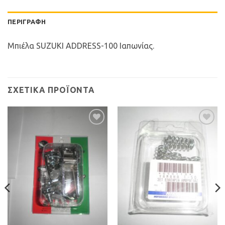
ΠΕΡΙΓΡΑΦΉ
Μπιέλα SUZUKI ADDRESS-100 Ιαπωνίας.
ΣΧΕΤΙΚΆ ΠΡΟΪΌΝΤΑ
Προσθήκη
Προσθήκη
στη Λίστα
στη Λίστα
Επιθυμιών
Επιθυμιών