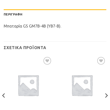
ΠΕΡΙΓΡΑΦΉ
Μπαταρία GS GM7B-4B (YB7-B).
ΣΧΕΤΙΚΆ ΠΡΟΪΌΝΤΑ
Προσθήκη
Προσθήκη
στη Λίστα
στη Λίστα
Επιθυμιών
Επιθυμιών