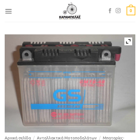
Skip
0
to
content
Αρχική σελίδα
/
Ανταλλακτικά Μοτοποδηλάτων
/
Μπαταρίες-