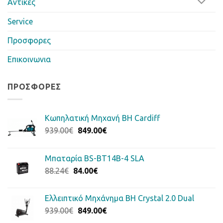
Αντίκες
Service
Προσφορες
Επικοινωνια
ΠΡΟΣΦΟΡΈΣ
Κωπηλατική Μηχανή BH Cardiff
Original
Η
939.00
€
849.00
€
price
τρέχουσα
was:
τιμή
Μπαταρία BS-BT14B-4 SLA
939.00€.
είναι:
Original
Η
88.24
€
84.00
€
849.00€.
price
τρέχουσα
was:
τιμή
Ελλειπτικό Μηχάνημα BH Crystal 2.0 Dual
88.24€.
είναι:
Original
Η
939.00
€
849.00
€
84.00€.
price
τρέχουσα