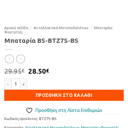
Αρχική σελίδα
/
Ανταλλακτικά Μοτοποδηλάτων
/
Μπαταρίες-
Φορτιστές
Μπαταρία BS-BTZ7S-BS
Original
Η
29.95
28.50
€
€
price
τρέχουσα
Μπαταρία BS-BTZ7S-BS ποσότητα
was:
τιμή
29.95€.
είναι:
ΠΡΟΣΘΉΚΗ ΣΤΟ ΚΑΛΆΘΙ
28.50€.
Προσθήκη στη Λίστα Επιθυμιών
Κωδικός προϊόντος:
BTZ7S-BS
Κατηγορίες:
Ανταλλακτικά Μοτοποδηλάτων
,
Μπαταρίες-Φορτιστές