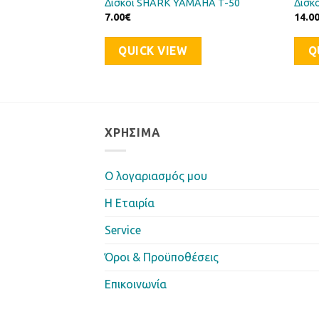
ικός HONDA DIO-50
Δίσκοι SHARK YAMAHA T-50
Δισκ
7.00
€
14.0
QUICK VIEW
Q
ΧΡΉΣΙΜΑ
Ο λογαριασμός μου
Η Eταιρία
Service
Όροι & Προϋποθέσεις
Επικοινωνία