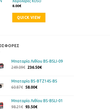
N
Χειρολαβές KOSO
8.00
€
QUICK VIEW
ΟΣΦΟΡΈΣ
Μπαταρία Λιθίου BS-BSLI-09
Original
Η
249.09
€
236.50
€
price
τρέχουσα
was:
τιμή
Μπαταρία BS-BTZ14S-BS
249.09€.
είναι:
Original
Η
60.87
€
58.00
€
236.50€.
price
τρέχουσα
was:
τιμή
Μπαταρία Λιθίου BS-BSLI-01
60.87€.
είναι:
Original
Η
98.21
€
93.50
€
58.00€.