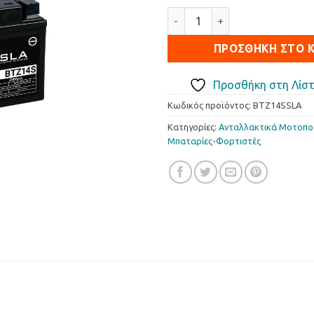
price
τρέ
Μπαταρία BS-BTZ14S SLA πο
was:
τιμή
87.35€.
είναι
ΠΡΟΣΘΉΚΗ ΣΤΟ 
83.0
Προσθήκη στη Λίστ
Κωδικός προϊόντος:
BTZ14SSLA
Κατηγορίες:
Ανταλλακτικά Μοτοπ
Μπαταρίες-Φορτιστές