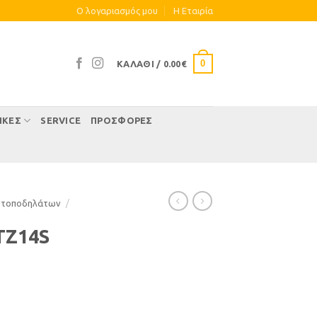
Ο λογαριασμός μου
Η Eταιρία
0
ΚΑΛΆΘΙ /
0.00
€
ΊΚΕΣ
SERVICE
ΠΡΟΣΦΟΡΕΣ
οτοποδηλάτων
/
TZ14S