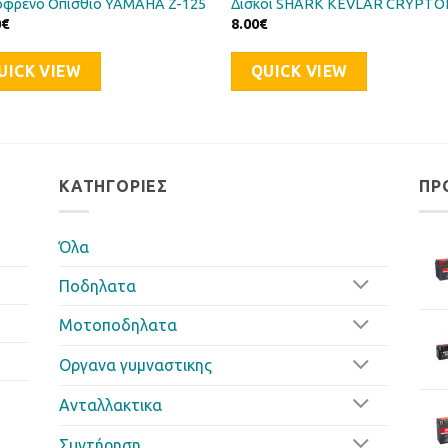
όφρενο Οπίσθιο YAMAHA Z-125
Δίσκοι SHARK KEVLAR CRYPTO
0
€
8.00
€
UICK VIEW
QUICK VIEW
ΚΑΤΗΓΟΡΊΕΣ
ΠΡ
Όλα
Ποδηλατα
Μοτοποδηλατα
Οργανα γυμναστικης
Ανταλλακτικα
Συντήρηση