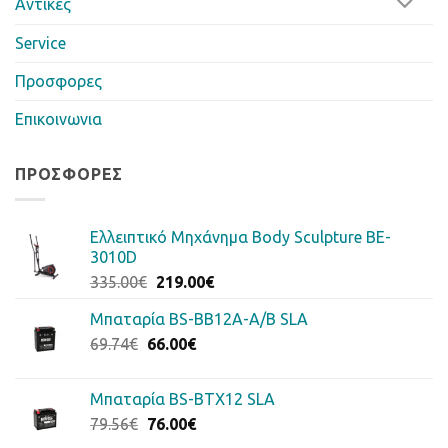
Αντίκες
Service
Προσφορες
Επικοινωνια
ΠΡΟΣΦΟΡΈΣ
Ελλειπτικό Μηχάνημα Body Sculpture BE-
3010D
Original
Η
335.00
€
219.00
€
price
τρέχουσα
Μπαταρία BS-BB12A-A/B SLA
was:
τιμή
Original
Η
69.74
€
66.00
335.00€.
€
είναι:
price
τρέχουσα
219.00€.
was:
τιμή
Μπαταρία BS-BTX12 SLA
69.74€.
είναι:
Original
Η
79.56
€
76.00
€
66.00€.
price
τρέχουσα