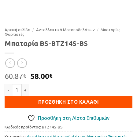
Αρχική σελίδα
/
Ανταλλακτικά Μοτοποδηλάτων
/
Μπαταρίες-
Φορτιστές
Μπαταρία BS-BTZ14S-BS
Original
Η
60.87
58.00
€
€
price
τρέχουσα
Μπαταρία BS-BTZ14S-BS ποσότητα
was:
τιμή
60.87€.
είναι:
ΠΡΟΣΘΉΚΗ ΣΤΟ ΚΑΛΆΘΙ
58.00€.
Προσθήκη στη Λίστα Επιθυμιών
Κωδικός προϊόντος:
BTZ14S-BS
Κατηγορίες:
Ανταλλακτικά Μοτοποδηλάτων
,
Μπαταρίες-Φορτιστές