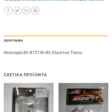
ΠΕΡΙΓΡΑΦΉ
Μπαταρία BS-BTZ14S-BS. Κλειστού Τύπου.
ΣΧΕΤΙΚΆ ΠΡΟΪΌΝΤΑ
Προσθήκη
Προσθήκη
στη Λίστα
στη Λίστα
Επιθυμιών
Επιθυμιών