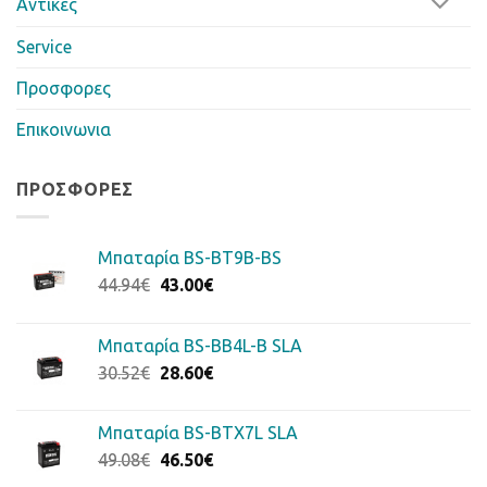
Αντίκες
Service
Προσφορες
Επικοινωνια
ΠΡΟΣΦΟΡΈΣ
Μπαταρία BS-BT9B-BS
Original
Η
44.94
€
43.00
€
price
τρέχουσα
was:
τιμή
Μπαταρία BS-BB4L-B SLA
44.94€.
είναι:
Original
Η
30.52
€
28.60
€
43.00€.
price
τρέχουσα
was:
τιμή
Μπαταρία BS-BTX7L SLA
30.52€.
είναι:
Original
Η
49.08
€
46.50
€
28.60€.
price
τρέχουσα