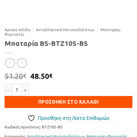
Αρχική σελίδα
/
Ανταλλακτικά Μοτοποδηλάτων
/
Μπαταρίες-
Φορτιστές
Μπαταρία BS-BTZ10S-BS
Original
Η
51.20
48.50
€
€
price
τρέχουσα
Μπαταρία BS-BTZ10S-BS ποσότητα
was:
τιμή
51.20€.
είναι:
ΠΡΟΣΘΉΚΗ ΣΤΟ ΚΑΛΆΘΙ
48.50€.
Προσθήκη στη Λίστα Επιθυμιών
Κωδικός προϊόντος:
BTZ10S-BS
Κατηγορίες:
Ανταλλακτικά Μοτοποδηλάτων
,
Μπαταρίες-Φορτιστές