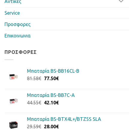
Αντίκες
Service
Προσφορες
Επικοινωνια
ΠΡΟΣΦΟΡΈΣ
Μπαταρία BS-BB16CL-B
Original
Η
81.58
€
77.50
€
price
τρέχουσα
was:
τιμή
Μπαταρία BS-BB7C-A
81.58€.
είναι:
Original
Η
44.55
€
42.10
€
77.50€.
price
τρέχουσα
was:
τιμή
Μπαταρία BS-BTX4L+/BTZ5S SLA
44.55€.
είναι:
Original
Η
29.59
€
28.00
€
42.10€.
price
τρέχουσα