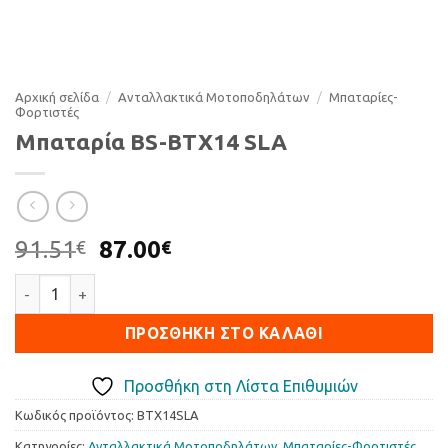
Αρχική σελίδα
/
Ανταλλακτικά Μοτοποδηλάτων
/
Μπαταρίες-
Φορτιστές
Μπαταρία BS-BTX14 SLA
Original
Η
91.51
87.00
€
€
price
τρέχουσα
Μπαταρία BS-BTX14 SLA ποσότητα
was:
τιμή
91.51€.
είναι:
ΠΡΟΣΘΉΚΗ ΣΤΟ ΚΑΛΆΘΙ
87.00€.
Προσθήκη στη Λίστα Επιθυμιών
Κωδικός προϊόντος:
BTX14SLA
Κατηγορίες:
Ανταλλακτικά Μοτοποδηλάτων
,
Μπαταρίες-Φορτιστές