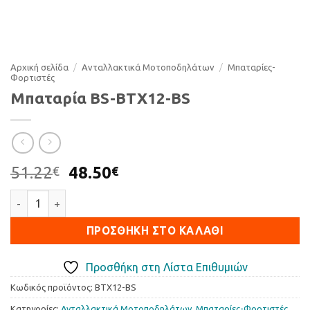
Αρχική σελίδα
/
Ανταλλακτικά Μοτοποδηλάτων
/
Μπαταρίες-
Φορτιστές
Μπαταρία BS-BTX12-BS
Original
Η
51.22
48.50
€
€
price
τρέχουσα
Μπαταρία BS-BTX12-BS ποσότητα
was:
τιμή
51.22€.
είναι:
ΠΡΟΣΘΉΚΗ ΣΤΟ ΚΑΛΆΘΙ
48.50€.
Προσθήκη στη Λίστα Επιθυμιών
Κωδικός προϊόντος:
BTX12-BS
Κατηγορίες:
Ανταλλακτικά Μοτοποδηλάτων
,
Μπαταρίες-Φορτιστές