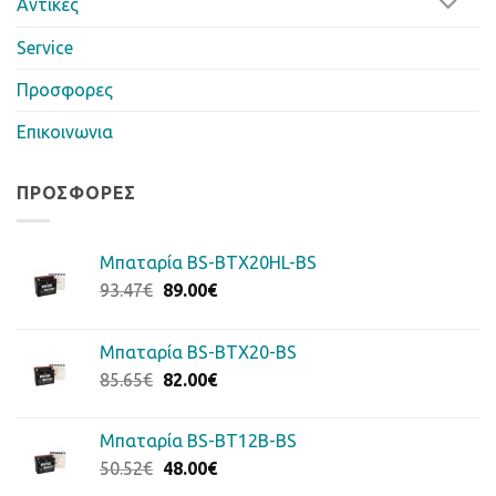
Αντίκες
Service
Προσφορες
Επικοινωνια
ΠΡΟΣΦΟΡΈΣ
Μπαταρία BS-BTX20HL-BS
Original
Η
93.47
€
89.00
€
price
τρέχουσα
was:
τιμή
Μπαταρία BS-BTX20-BS
93.47€.
είναι:
Original
Η
85.65
€
82.00
€
89.00€.
price
τρέχουσα
was:
τιμή
Μπαταρία BS-BT12B-BS
85.65€.
είναι:
Original
Η
50.52
€
48.00
€
82.00€.
price
τρέχουσα