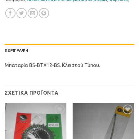
ΠΕΡΙΓΡΑΦΉ
Μπαταρία BS-BTX12-BS. Κλειστού Τύπου.
ΣΧΕΤΙΚΆ ΠΡΟΪΌΝΤΑ
Προσθήκη
Προσθήκη
στη Λίστα
στη Λίστα
Επιθυμιών
Επιθυμιών