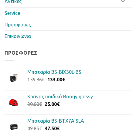
Αντίκες
Service
Προσφορες
Επικοινωνια
ΠΡΟΣΦΟΡΈΣ
Μπαταρία BS-BIX30L-BS
Original
Η
139.86
€
133.00
€
price
τρέχουσα
was:
τιμή
Κράνος παιδικό Boogy glossy
139.86€.
είναι:
Original
Η
30.00
€
25.00
€
133.00€.
price
τρέχουσα
was:
τιμή
Μπαταρία BS-BTX7A SLA
30.00€.
είναι:
Original
Η
49.85
€
47.50
€
25.00€.
price
τρέχουσα