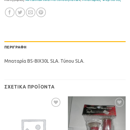
ΠΕΡΙΓΡΑΦΉ
Μπαταρία BS-BIX30L SLA. Τύπου SLA.
ΣΧΕΤΙΚΆ ΠΡΟΪΌΝΤΑ
Προσθήκη
Προσθήκη
στη Λίστα
στη Λίστα
Επιθυμιών
Επιθυμιών