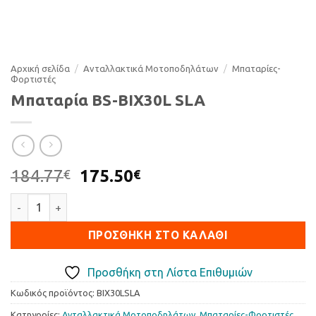
Αρχική σελίδα
/
Ανταλλακτικά Μοτοποδηλάτων
/
Μπαταρίες-
Φορτιστές
Μπαταρία BS-BIX30L SLA
Original
Η
184.77
175.50
€
€
price
τρέχουσα
Μπαταρία BS-BIX30L SLA ποσότητα
was:
τιμή
184.77€.
είναι:
ΠΡΟΣΘΉΚΗ ΣΤΟ ΚΑΛΆΘΙ
175.50€.
Προσθήκη στη Λίστα Επιθυμιών
Κωδικός προϊόντος:
BIX30LSLA
Κατηγορίες:
Ανταλλακτικά Μοτοποδηλάτων
,
Μπαταρίες-Φορτιστές