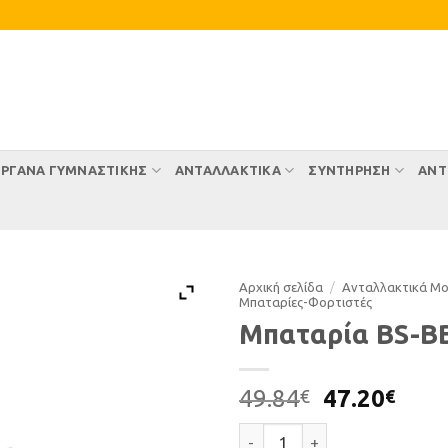
ΡΓΑΝΑ ΓΥΜΝΑΣΤΙΚΗΣ
ΑΝΤΑΛΛΑΚΤΙΚΑ
ΣΥΝΤΉΡΗΣΗ
ΑΝΤ
Αρχική σελίδα
/
Ανταλλακτικά Μ
Μπαταρίες-Φορτιστές
Μπαταρία BS-B
Original
Η
49.84
47.20
€
€
price
τρέ
Μπαταρία BS-BB12A-B ποσότ
was:
τιμή