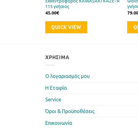
δηγού
Εκκεντροφόρος KAWASAKI KAZE-R
Φανά
115 γνήσιος
γνήσ
45.00
€
79.0
QUICK VIEW
Q
ΧΡΉΣΙΜΑ
Ο λογαριασμός μου
Η Eταιρία
Service
Όροι & Προϋποθέσεις
Επικοινωνία