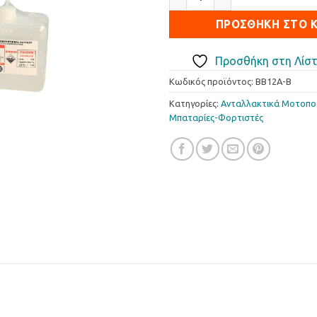
49.84€.
είναι
ΠΡΟΣΘΉΚΗ ΣΤΟ 
47.2
Προσθήκη στη Λίστ
Κωδικός προϊόντος:
BB12A-B
Κατηγορίες:
Ανταλλακτικά Μοτοπ
Μπαταρίες-Φορτιστές