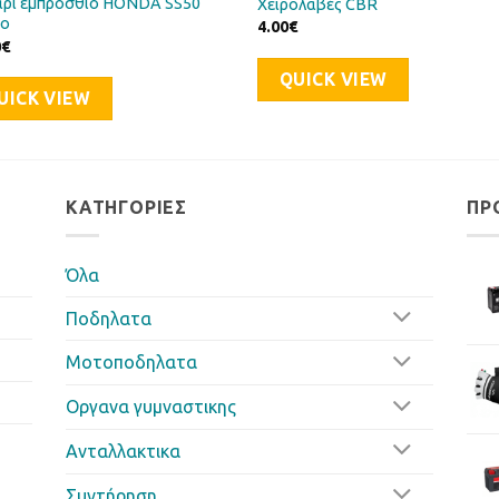
ρι εμπρόσθιο HONDA SS50
Χειρολαβές CBR
ιο
4.00
€
0
€
QUICK VIEW
UICK VIEW
ΚΑΤΗΓΟΡΊΕΣ
ΠΡ
Όλα
Ποδηλατα
Μοτοποδηλατα
Οργανα γυμναστικης
Ανταλλακτικα
Συντήρηση