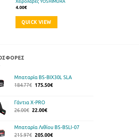
Χειρολαβές YOSHIMURA
4.00
€
QUICK VIEW
ΟΣΦΟΡΈΣ
Μπαταρία BS-BIX30L SLA
Original
Η
184.77
€
175.50
€
price
τρέχουσα
was:
τιμή
Γάντια Χ-PRO
184.77€.
είναι:
Original
Η
26.00
€
22.00
€
175.50€.
price
τρέχουσα
was:
τιμή
Μπαταρία Λιθίου BS-BSLI-07
26.00€.
είναι:
Original
Η
215.97
€
205.00
€
22.00€.