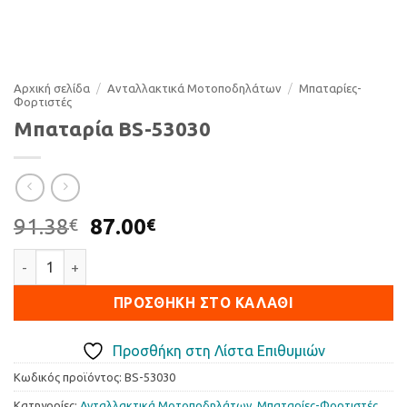
Αρχική σελίδα
/
Ανταλλακτικά Μοτοποδηλάτων
/
Μπαταρίες-
Φορτιστές
Μπαταρία BS-53030
Original
Η
91.38
87.00
€
€
price
τρέχουσα
Μπαταρία BS-53030 ποσότητα
was:
τιμή
91.38€.
είναι:
ΠΡΟΣΘΉΚΗ ΣΤΟ ΚΑΛΆΘΙ
87.00€.
Προσθήκη στη Λίστα Επιθυμιών
Κωδικός προϊόντος:
BS-53030
Κατηγορίες:
Ανταλλακτικά Μοτοποδηλάτων
,
Μπαταρίες-Φορτιστές