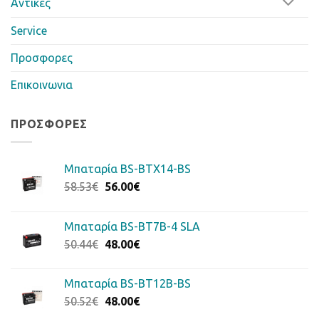
Αντίκες
Service
Προσφορες
Επικοινωνια
ΠΡΟΣΦΟΡΈΣ
Μπαταρία BS-BTX14-BS
Original
Η
58.53
€
56.00
€
price
τρέχουσα
was:
τιμή
Μπαταρία BS-BT7B-4 SLA
58.53€.
είναι:
Original
Η
50.44
€
48.00
€
56.00€.
price
τρέχουσα
was:
τιμή
Μπαταρία BS-BT12B-BS
50.44€.
είναι:
Original
Η
50.52
€
48.00
€
48.00€.
price
τρέχουσα