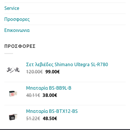
Service
Προσφορες
Επικοινωνια
ΠΡΟΣΦΟΡΈΣ
Σετ λεβιέδες Shimano Ultegra SL-R780
Original
Η
120.00
€
99.00
€
price
τρέχουσα
was:
τιμή
Μπαταρία BS-BB9L-B
120.00€.
είναι:
Original
Η
40.11
€
38.00
€
99.00€.
price
τρέχουσα
was:
τιμή
Μπαταρία BS-BTX12-BS
40.11€.
είναι:
Original
Η
51.22
€
48.50
€
38.00€.
price
τρέχουσα