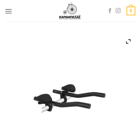
Skip
0
to
content