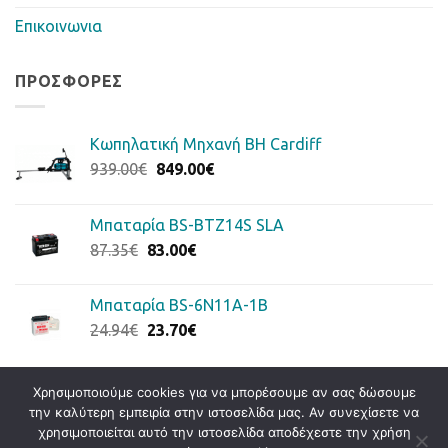
Επικοινωνια
ΠΡΟΣΦΟΡΈΣ
Κωπηλατική Μηχανή BH Cardiff
Original
Η
939.00
€
849.00
€
price
τρέχουσα
was:
τιμή
Μπαταρία BS-BTZ14S SLA
939.00€.
είναι:
Original
Η
87.35
€
83.00
€
849.00€.
price
τρέχουσα
was:
τιμή
Μπαταρία BS-6N11A-1B
87.35€.
είναι:
Original
Η
24.94
€
23.70
€
83.00€.
price
τρέχουσα
was:
τιμή
24.94€.
είναι:
Χρησιμοποιούμε cookies για να μπορέσουμε αν σας δώσουμε
την καλύτερη εμπειρία στην ιστοσελίδα μας. Αν συνεχίσετε να
23.70€.
Visa
PayPal
Stripe
MasterCard
Cash
χρησιμοποιείται αυτό την ιστοσελίδα αποδέχεστε την χρήση
On