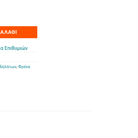
ρίκι MALAGUTI F12-CENTRO ποσότητα
ΚΑΛΆΘΙ
α Επιθυμιών
οδηλάτων
,
Φρένα