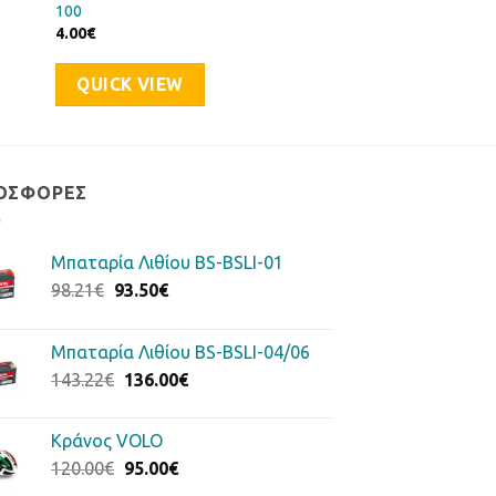
100
4.00
€
QUICK VIEW
ΟΣΦΟΡΈΣ
Μπαταρία Λιθίου BS-BSLI-01
Original
Η
98.21
€
93.50
€
price
τρέχουσα
was:
τιμή
Μπαταρία Λιθίου BS-BSLI-04/06
98.21€.
είναι:
Original
Η
143.22
€
136.00
€
93.50€.
price
τρέχουσα
was:
τιμή
Κράνος VOLO
143.22€.
είναι:
Original
Η
120.00
€
95.00
€
136.00€.
price
τρέχουσα