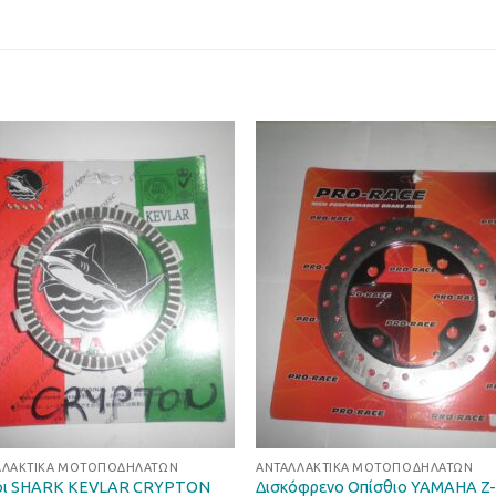
Προσθήκη
Προσθ
στη Λίστα
στη Λί
Επιθυμιών
Επιθυμ
ΛΛΑΚΤΙΚΆ ΜΟΤΟΠΟΔΗΛΆΤΩΝ
ΑΝΤΑΛΛΑΚΤΙΚΆ ΜΟΤΟΠΟΔΗΛΆΤΩΝ
οι SHARK KEVLAR CRYPTON
Δισκόφρενο Οπίσθιο YAMAHA Z