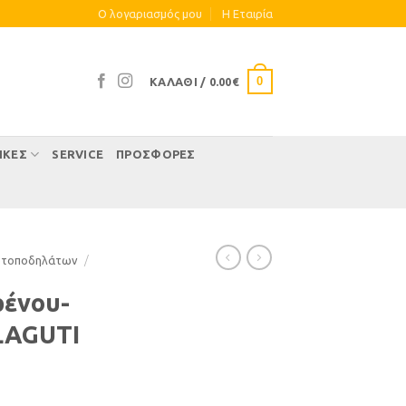
Ο λογαριασμός μου
Η Eταιρία
0
ΚΑΛΆΘΙ /
0.00
€
ΊΚΕΣ
SERVICE
ΠΡΟΣΦΟΡΕΣ
οτοποδηλάτων
/
ρένου-
LAGUTI