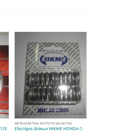
ήκη
Προσθήκη
στα
στη Λίστα
ιών
Επιθυμιών
ΑΝΤΑΛΛΑΚΤΙΚΆ ΜΟΤΟΠΟΔΗΛΆΤΩΝ
Ελατήρια Δίσκων NIKME HONDA C-
-125