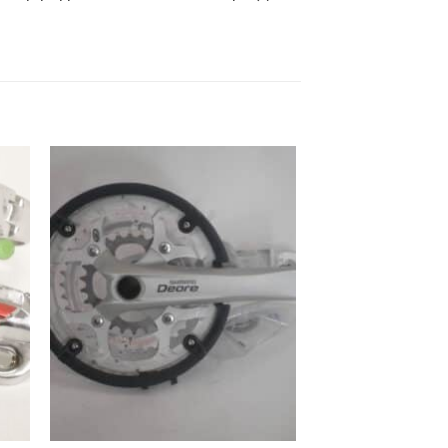
ήκη
Προσθήκη
στα
στη Λίστα
ιών
Επιθυμιών