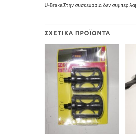
U-Brake.Στην συσκευασία δεν συμπεριλα
ΣΧΕΤΙΚΆ ΠΡΟΪΌΝΤΑ
Προσθήκη
Προσθήκη
στη Λίστα
στη Λίστα
Επιθυμιών
Επιθυμιών