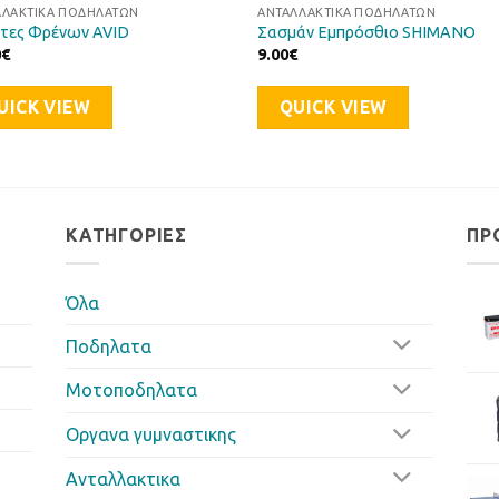
ΛΛΑΚΤΙΚΆ ΠΟΔΗΛΆΤΩΝ
ΑΝΤΑΛΛΑΚΤΙΚΆ ΠΟΔΗΛΆΤΩΝ
τες Φρένων AVID
Σασμάν Εμπρόσθιο SHIMANO
0
€
9.00
€
UICK VIEW
QUICK VIEW
ΚΑΤΗΓΟΡΊΕΣ
ΠΡ
Όλα
Ποδηλατα
Μοτοποδηλατα
Οργανα γυμναστικης
Ανταλλακτικα