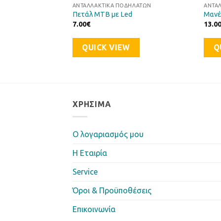
ΗΛΆΤΩΝ
ΑΝΤΑΛΛΑΚΤΙΚΆ ΠΟΔΗΛΆΤΩΝ
ΑΝΤΑ
 SHIMANO
Πετάλ MTB με Led
Μανέ
7.00
€
13.0
QUICK VIEW
Q
ΧΡΉΣΙΜΑ
Ο λογαριασμός μου
Η Eταιρία
Service
Όροι & Προϋποθέσεις
Επικοινωνία