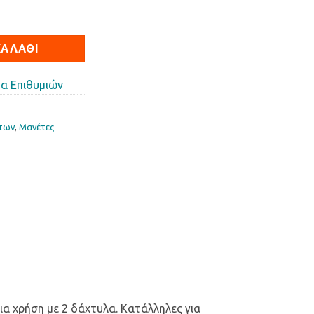
e κόκκινο ποσότητα
ΚΑΛΆΘΙ
α Επιθυμιών
των
,
Μανέτες
για χρήση με 2 δάχτυλα. Κατάλληλες για