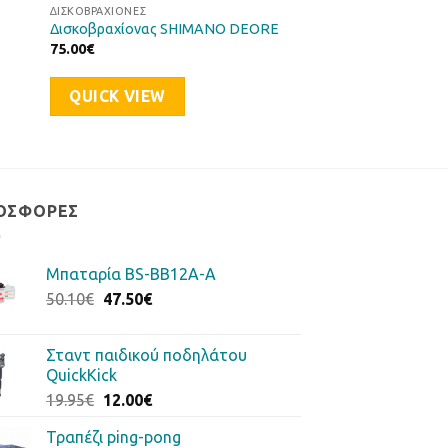
∆ΙΣΚΟΒΡΑΧΊΟΝΕΣ
Δισκοβραχίονας SHIMANO DEORE
75.00
€
QUICK VIEW
ΟΣΦΟΡΈΣ
Μπαταρία BS-BB12A-A
Original
Η
50.10
€
47.50
€
price
τρέχουσα
was:
τιμή
Σταντ παιδικού ποδηλάτου
50.10€.
είναι:
QuickKick
47.50€.
Original
Η
19.95
€
12.00
€
price
τρέχουσα
Τραπέζι ping-pong
was:
τιμή