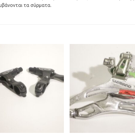
μβάνονται τα σύρματα.
Προσθήκη
Προσθ
στη Λίστα
στη Λί
Επιθυμιών
Επιθυμ