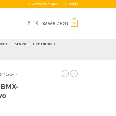
Ο λογαριασμός μου
Η Eταιρία
0
ΚΑΛΆΘΙ /
0.00
€
ΊΚΕΣ
SERVICE
ΠΡΟΣΦΟΡΕΣ
οδηλάτων
/
 BMX-
νο