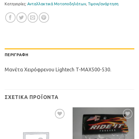
Κατηγορίες:
Ανταλλακτικά Μοτοποδηλάτων
,
Τιµονι/ανάρτηση
ΠΕΡΙΓΡΑΦΉ
Μανέτα Χειρόφρενου Lightech T-MAX500-530.
ΣΧΕΤΙΚΆ ΠΡΟΪΌΝΤΑ
Προσθήκη
Προσθήκη
στη Λίστα
στη Λίστα
Επιθυμιών
Επιθυμιών