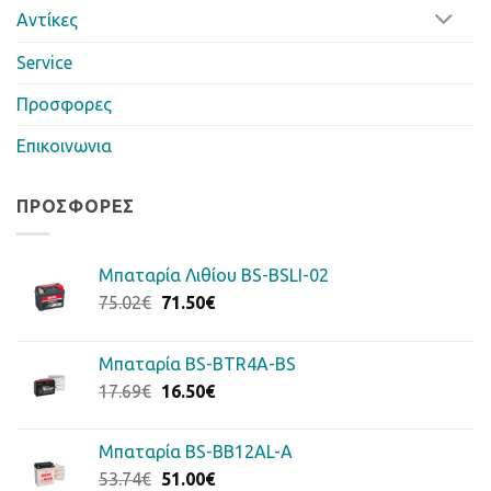
Αντίκες
Service
Προσφορες
Επικοινωνια
ΠΡΟΣΦΟΡΈΣ
Μπαταρία Λιθίου BS-BSLI-02
Original
Η
75.02
€
71.50
€
price
τρέχουσα
was:
τιμή
Μπαταρία BS-BTR4A-BS
75.02€.
είναι:
Original
Η
17.69
€
16.50
€
71.50€.
price
τρέχουσα
was:
τιμή
Μπαταρία BS-BB12AL-A
17.69€.
είναι:
Original
Η
53.74
€
51.00
€
16.50€.