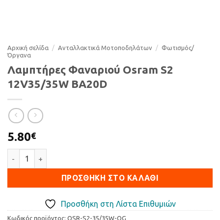
Αρχική σελίδα
/
Ανταλλακτικά Μοτοποδηλάτων
/
Φωτισµός/
Όργανα
Λαμπτήρες Φαναριού Osram S2
12V35/35W BA20D
5.80
€
Λαμπτήρες Φαναριού Osram S2 12V35/35W BA20D ποσότητα
ΠΡΟΣΘΉΚΗ ΣΤΟ ΚΑΛΆΘΙ
Προσθήκη στη Λίστα Επιθυμιών
Κωδικός προϊόντος:
OSR-S2-35/35W-OG