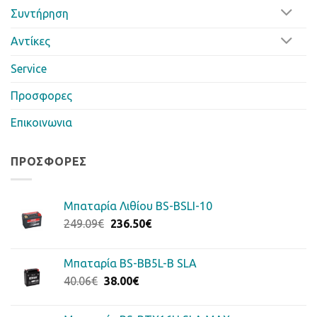
Συντήρηση
Αντίκες
Service
Προσφορες
Επικοινωνια
ΠΡΟΣΦΟΡΈΣ
Μπαταρία Λιθίου BS-BSLI-10
Original
Η
249.09
€
236.50
€
price
τρέχουσα
was:
τιμή
Μπαταρία BS-BB5L-B SLA
249.09€.
είναι:
Original
Η
40.06
€
38.00
€
236.50€.
price
τρέχουσα
was:
τιμή