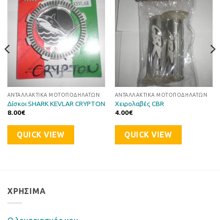
στη Λίστα
στη Λίστα
Επιθυμιών
Επιθυμιών
ΑΝΤΑΛΛΑΚΤΙΚΆ ΜΟΤΟΠΟΔΗΛΆΤΩΝ
ΑΝΤΑΛΛΑΚΤΙΚΆ ΜΟΤΟΠΟΔΗΛΆΤΩΝ
Δίσκοι SHARK KEVLAR CRYPTON
Χειρολαβές CBR
8.00
€
4.00
€
QUICK VIEW
QUICK VIEW
ΧΡΉΣΙΜΑ