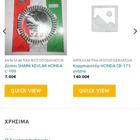
στη Λίστα
στη Λίστα
Επιθυμιών
Επιθυμιών
ΑΝΤΑΛΛΑΚΤΙΚΆ ΜΟΤΟΠΟΔΗΛΆΤΩΝ
ΑΝΤΑΛΛΑΚΤΙΚΆ ΜΟΤΟΠΟΔΗΛΆΤΩΝ
Δίσκοι SHARK KEVLAR HONDA
Καρμπυρατέρ HONDA CB-175
C-100
γνήσιο
7.00
€
140.00
€
QUICK VIEW
QUICK VIEW
ΧΡΉΣΙΜΑ