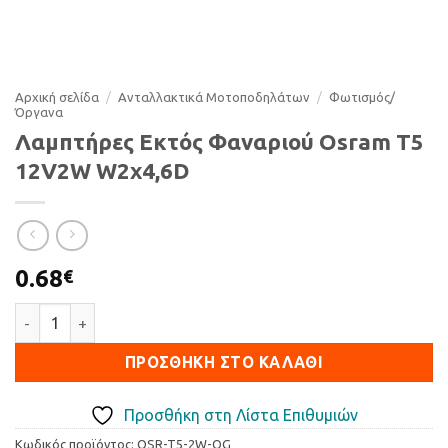
Αρχική σελίδα
/
Ανταλλακτικά Μοτοποδηλάτων
/
Φωτισµός/
Όργανα
Λαμπτήρες Εκτός Φαναριού Osram T5
12V2W W2x4,6D
0.68
€
Λαμπτήρες Εκτός Φαναριού Osram T5 12V2W W2x4,6D ποσότ
ΠΡΟΣΘΉΚΗ ΣΤΟ ΚΑΛΆΘΙ
Προσθήκη στη Λίστα Επιθυμιών
Κωδικός προϊόντος:
OSR-T5-2W-OG