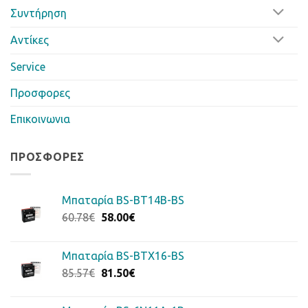
Συντήρηση
Αντίκες
Service
Προσφορες
Επικοινωνια
ΠΡΟΣΦΟΡΈΣ
Μπαταρία BS-BT14B-BS
Original
Η
60.78
€
58.00
€
price
τρέχουσα
was:
τιμή
Μπαταρία BS-BTX16-BS
60.78€.
είναι:
Original
Η
85.57
€
81.50
€
58.00€.
price
τρέχουσα
was:
τιμή