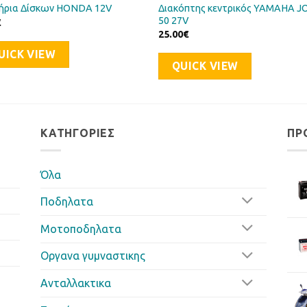
Διακόπτης κεντρικός YAMAHA J
ήρια Δίσκων HONDA 12V
50 27V
€
25.00
€
UICK VIEW
QUICK VIEW
ΚΑΤΗΓΟΡΊΕΣ
ΠΡ
Όλα
Ποδηλατα
Μοτοποδηλατα
Οργανα γυμναστικης
Ανταλλακτικα