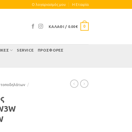
Ο λογαριασμός μου
Η Eταιρία
0
ΚΑΛΆΘΙ /
0.00
€
ΊΚΕΣ
SERVICE
ΠΡΟΣΦΟΡΕΣ
οτοποδηλάτων
/
ός
 W3W
W