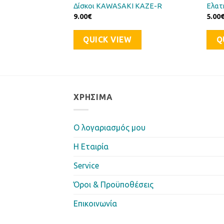
EGAWA
Δίσκοι KAWASAKI KAZE-R
Ελατ
9.00
€
5.00
QUICK VIEW
Q
ΧΡΉΣΙΜΑ
Ο λογαριασμός μου
Η Eταιρία
Service
Όροι & Προϋποθέσεις
Επικοινωνία