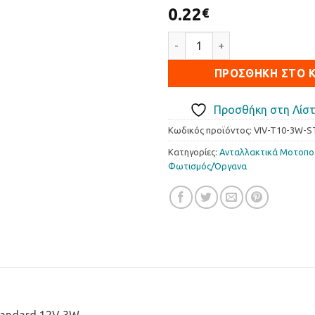
0.22
€
Λαμπτήρες Εκτός Φαναριού V
ΠΡΟΣΘΉΚΗ ΣΤΟ 
Προσθήκη στη Λίστ
Κωδικός προϊόντος:
VIV-T10-3W-S
Κατηγορίες:
Ανταλλακτικά Μοτοπ
Φωτισµός/Όργανα