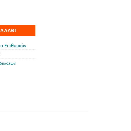
ivi W3W Standard 12V 3W ποσότητα
ΚΑΛΆΘΙ
α Επιθυμιών
T
οδηλάτων
,