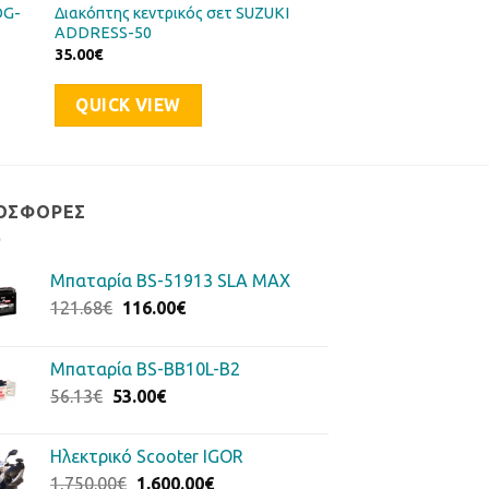
OG-
Διακόπτης κεντρικός σετ SUZUKI
ADDRESS-50
35.00
€
QUICK VIEW
ΟΣΦΟΡΈΣ
Μπαταρία BS-51913 SLA MAX
Original
Η
121.68
€
116.00
€
price
τρέχουσα
was:
τιμή
Μπαταρία BS-BB10L-B2
121.68€.
είναι:
Original
Η
56.13
€
53.00
€
116.00€.
price
τρέχουσα
was:
τιμή
Ηλεκτρικό Scooter IGOR
56.13€.
είναι:
Original
Η
1,750.00
€
1,600.00
€
53.00€.