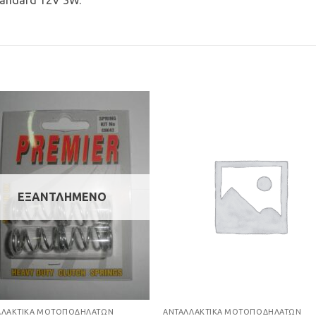
andard 12V 3W.
Προσθήκη
Προσθ
στη Λίστα
στη Λί
Επιθυμιών
Επιθυμ
ΕΞΑΝΤΛΗΜΈΝΟ
ΛΛΑΚΤΙΚΆ ΜΟΤΟΠΟΔΗΛΆΤΩΝ
ΑΝΤΑΛΛΑΚΤΙΚΆ ΜΟΤΟΠΟΔΗΛΆΤΩΝ