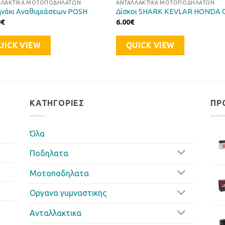
ΛΛΑΚΤΙΚΆ ΜΟΤΟΠΟΔΗΛΆΤΩΝ
ΑΝΤΑΛΛΑΚΤΙΚΆ ΜΟΤΟΠΟΔΗΛΆΤΩΝ
νάκι Αναθυμιάσεων POSH
Δίσκοι SHARK KEVLAR HONDA 
0
€
6.00
€
UICK VIEW
QUICK VIEW
ΚΑΤΗΓΟΡΊΕΣ
ΠΡ
Όλα
Ποδηλατα
Μοτοποδηλατα
Οργανα γυμναστικης
Ανταλλακτικα