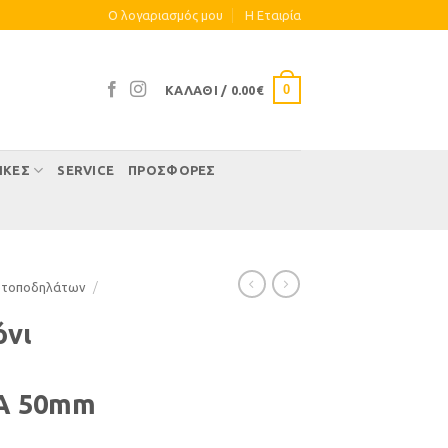
Ο λογαριασμός μου
Η Eταιρία
0
ΚΑΛΆΘΙ /
0.00
€
ΊΚΕΣ
SERVICE
ΠΡΟΣΦΟΡΕΣ
οτοποδηλάτων
/
όνι
A 50mm