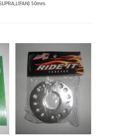
 SUPRA,LIFAN) 50mm.
ήκη
Προσθήκη
στα
στη Λίστα
ιών
Επιθυμιών