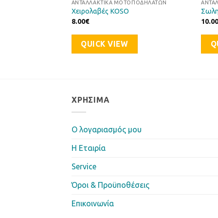
ΤΟΠΟΔΗΛΆΤΩΝ
ΑΝΤΑΛΛΑΚΤΙΚΆ ΜΟΤΟΠΟΔΗΛΆΤΩΝ
ΑΝΤΑ
ερός HONDA CB-50
Χειρολαβές KOSO
Σωλη
8.00
€
10.0
QUICK VIEW
Q
ΧΡΉΣΙΜΑ
Ο λογαριασμός μου
Η Eταιρία
Service
Όροι & Προϋποθέσεις
Επικοινωνία