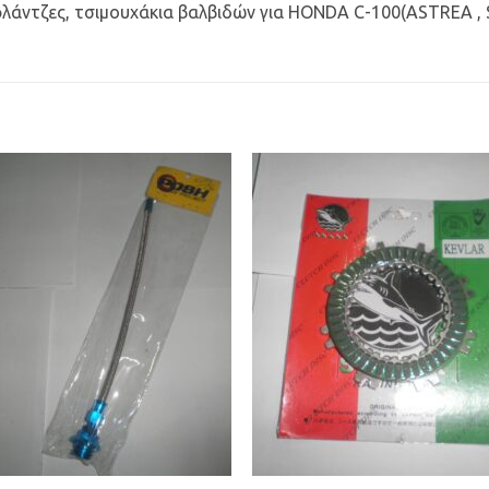
, φλάντζες, τσιμουχάκια βαλβιδών για HONDA C-100(ASTREA ,
Προσθήκη
Προσθ
στη Λίστα
στη Λί
Επιθυμιών
Επιθυμ