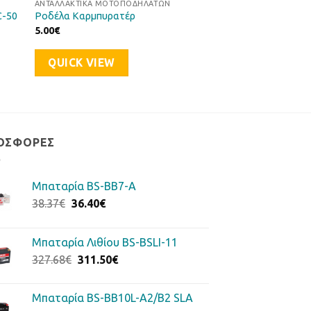
ΑΝΤΑΛΛΑΚΤΙΚΆ ΜΟΤΟΠΟΔΗΛΆΤΩΝ
C-50
Ροδέλα Καρμπυρατέρ
5.00
€
QUICK VIEW
ΟΣΦΟΡΈΣ
Μπαταρία BS-BB7-A
Original
Η
38.37
€
36.40
€
price
τρέχουσα
was:
τιμή
Μπαταρία Λιθίου BS-BSLI-11
38.37€.
είναι:
Original
Η
327.68
€
311.50
€
36.40€.
price
τρέχουσα
was:
τιμή
Μπαταρία BS-BB10L-A2/B2 SLA
327.68€.
είναι: