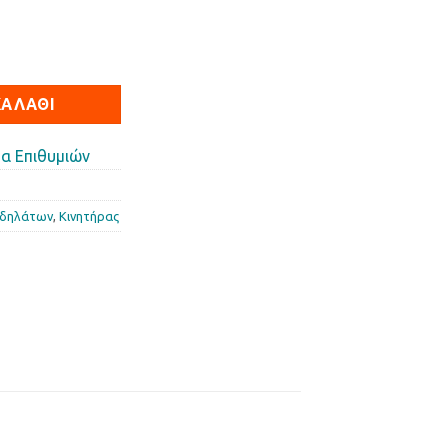
-100 /ASTREA/SUPRA 50mm ποσότητα
ΚΑΛΆΘΙ
α Επιθυμιών
οδηλάτων
,
Κινητήρας