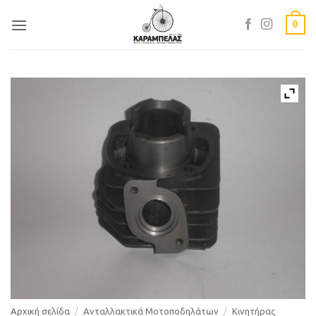
Skip
0
to
content
Αρχική σελίδα
/
Ανταλλακτικά Μοτοποδηλάτων
/
Κινητήρας