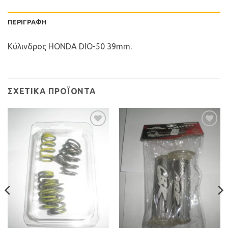
ΠΕΡΙΓΡΑΦΉ
Κύλινδρος HONDA DIO-50 39mm.
ΣΧΕΤΙΚΆ ΠΡΟΪΌΝΤΑ
Προσθήκη
Προσθήκη
στη Λίστα
στη Λίστα
Επιθυμιών
Επιθυμιών