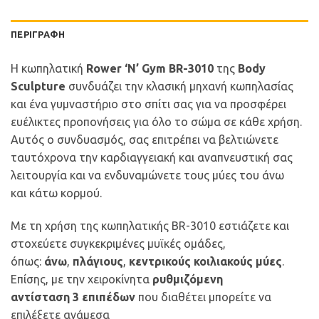
ΠΕΡΙΓΡΑΦΉ
Η κωπηλατική
Rower ‘N’ Gym BR-3010
της
Body
Sculpture
συνδυάζει την κλασική μηχανή κωπηλασίας
και ένα γυμναστήριο στο σπίτι σας για να προσφέρει
ευέλικτες προπονήσεις για όλο το σώμα σε κάθε χρήση.
Αυτός ο συνδυασμός, σας επιτρέπει να βελτιώνετε
ταυτόχρονα την καρδιαγγειακή και αναπνευστική σας
λειτουργία και να ενδυναμώνετε τους μύες του άνω
και κάτω κορμού.
Με τη χρήση της κωπηλατικής BR-3010 εστιάζετε και
στοχεύετε συγκεκριμένες μυϊκές ομάδες,
όπως:
άνω
,
πλάγιους
,
κεντρικούς κοιλιακούς μύες
.
Επίσης, με την χειροκίνητα
ρυθμιζόμενη
αντίσταση
3
επιπέδων
που διαθέτει μπορείτε να
επιλέξετε ανάμεσα