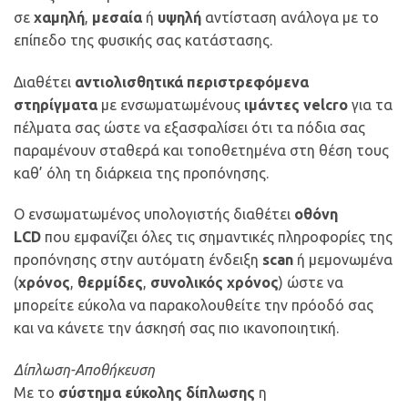
σε
χαμηλή
,
μεσαία
ή
υψηλή
αντίσταση ανάλογα με το
επίπεδο της φυσικής σας κατάστασης.
Διαθέτει
αντιολισθητικά περιστρεφόμενα
στηρίγματα
με ενσωματωμένους
ιμάντες velcro
για τα
πέλματα σας ώστε να εξασφαλίσει ότι τα πόδια σας
παραμένουν σταθερά και τοποθετημένα στη θέση τους
καθ’ όλη τη διάρκεια της προπόνησης.
Ο ενσωματωμένος υπολογιστής διαθέτει
οθόνη
LCD
που εμφανίζει όλες τις σημαντικές πληροφορίες της
προπόνησης στην αυτόματη ένδειξη
scan
ή μεμονωμένα
(
χρόνος
,
θερμίδες
,
συνολικός χρόνος
) ώστε να
μπορείτε εύκολα να παρακολουθείτε την πρόοδό σας
και να κάνετε την άσκησή σας πιο ικανοποιητική.
Δίπλωση-Αποθήκευση
Με το
σύστημα εύκολης δίπλωσης
η