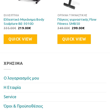
ΕΛΛΕΙΠΤΙΚΆ
ΌΡΓΑΝΑ ΓΥΜΝΑΣΤΙΚΉΣ
Ελλειπτικό Μηχάνημα Body
Πάγκος γυμναστικής Flow
Sculpture BE-3010D
Fitness SMB50
Original
Η
Original
Η
335.00
€
219.00
€
349.00
€
299.00
€
price
τρέχουσα
price
τρέχουσα
was:
τιμή
was:
τιμή
335.00€.
είναι:
349.00€.
είναι:
QUICK VIEW
QUICK VIEW
219.00€.
299.00€.
ΧΡΉΣΙΜΑ
Ο λογαριασμός μου
Η Eταιρία
Service
Όροι & Προϋποθέσεις