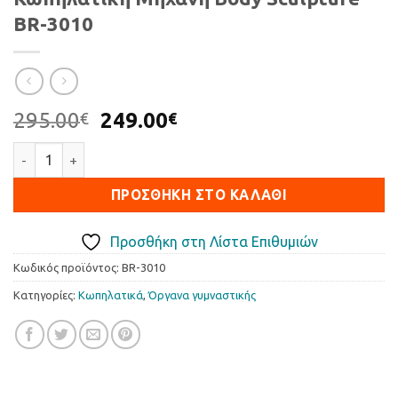
BR-3010
Original
Η
295.00
249.00
€
€
price
τρέχουσα
Κωπηλατική Μηχανή Body Sculpture BR-3010 ποσότητα
was:
τιμή
295.00€.
είναι:
ΠΡΟΣΘΉΚΗ ΣΤΟ ΚΑΛΆΘΙ
249.00€.
Προσθήκη στη Λίστα Επιθυμιών
Κωδικός προϊόντος:
BR-3010
Κατηγορίες:
Κωπηλατικά
,
Όργανα γυμναστικής