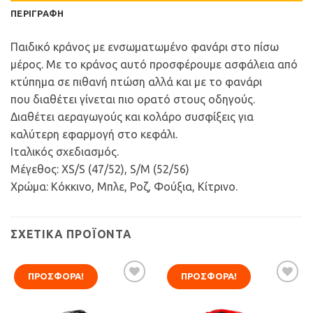
ΠΕΡΙΓΡΑΦΉ
Παιδικό κράνος με ενσωματωμένο φανάρι στο πίσω
μέρος. Με το κράνος αυτό προσφέρουμε ασφάλεια από
κτύπημα σε πιθανή πτώση αλλά και με το φανάρι
που διαθέτει γίνεται πιο ορατό στους οδηγούς.
Διαθέτει αεραγωγούς και κολάρο συσφίξεις για
καλύτερη εφαρμογή στο κεφάλι.
Ιταλικός σχεδιασμός.
Mέγεθος: XS/S (47/52), S/M (52/56)
Xρώμα: Κόκκινο, Μπλε, Ροζ, Φούξια, Κίτρινο.
ΣΧΕΤΙΚΆ ΠΡΟΪΌΝΤΑ
ΠΡΟΣΦΟΡΆ!
ΠΡΟΣΦΟΡΆ!
Προσθήκη
Προσθήκη
στη Λίστα
στη Λίστα
Επιθυμιών
Επιθυμιών