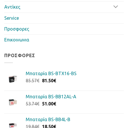
Αντίκες
Service
Προσφορες
Επικοινωνια
ΠΡΟΣΦΟΡΈΣ
Μπαταρία BS-BTX16-BS
Original
Η
85.57
€
81.50
€
price
τρέχουσα
was:
τιμή
Μπαταρία BS-BB12AL-A
85.57€.
είναι:
Original
Η
53.74
€
51.00
€
81.50€.
price
τρέχουσα
was:
τιμή
Μπαταρία BS-BB4L-B
53.74€.
είναι:
Original
Η
19.84
€
18.50
€
51.00€.