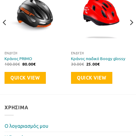
ΈΝΔΥΣΗ
ΈΝΔΥΣΗ
Κράνος PRIMO
Κράνος παιδικό Boogy glossy
Original
Η
Original
Η
100.00
€
80.00
€
30.00
€
25.00
€
price
τρέχουσα
price
τρέχουσα
was:
τιμή
was:
τιμή
100.00€.
είναι:
30.00€.
είναι:
QUICK VIEW
QUICK VIEW
80.00€.
25.00€.
ΧΡΉΣΙΜΑ
Ο λογαριασμός μου