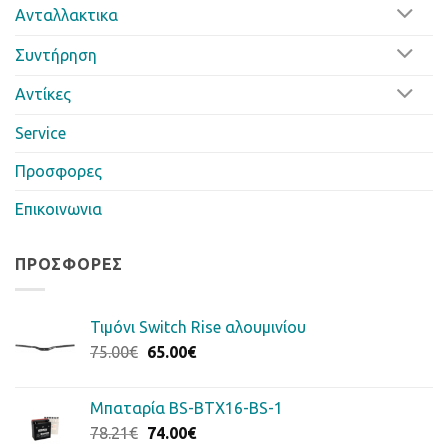
Ανταλλακτικα
Συντήρηση
Αντίκες
Service
Προσφορες
Επικοινωνια
ΠΡΟΣΦΟΡΈΣ
Τιμόνι Switch Rise αλουμινίου
Original
Η
75.00
€
65.00
€
price
τρέχουσα
was:
τιμή
Μπαταρία BS-BTX16-BS-1
75.00€.
είναι:
Original
Η
78.21
€
74.00
€
65.00€.