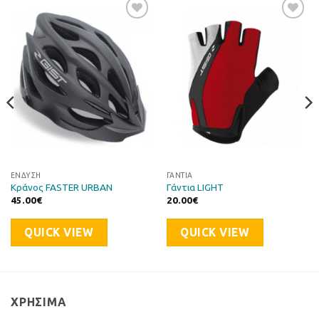
Προσθήκη
Προσθήκη
στη Λίστα
στη Λίστα
Επιθυμιών
Επιθυμιών
ΈΝΔΥΣΗ
ΓΆΝΤΙΑ
Κράνος FASTER URBAN
Γάντια LIGHT
45.00
€
20.00
€
QUICK VIEW
QUICK VIEW
ΧΡΉΣΙΜΑ