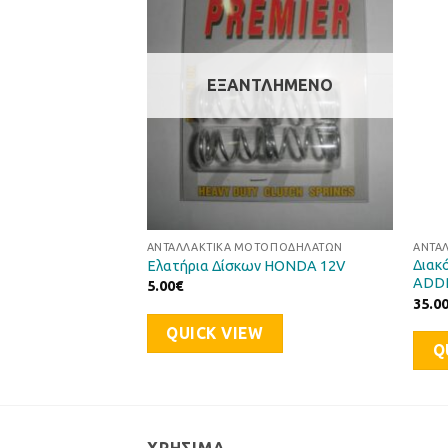
στη Λίστα
στη Λίστα
Επιθυμιών
Επιθυμιών
ΕΞΑΝΤΛΗΜΈΝΟ
ΤΟΠΟΔΗΛΆΤΩΝ
ΑΝΤΑΛΛΑΚΤΙΚΆ ΜΟΤΟΠΟΔΗΛΆΤΩΝ
ΑΝΤΑ
Διακ
ικός HONDA DIO-50
Ελατήρια Δίσκων HONDA 12V
ADD
5.00
€
35.0
QUICK VIEW
Q