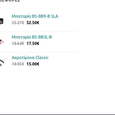
ΟΣΦΟΡΈΣ
Μπαταρία BS-BB9-B SLA
Original
Η
55.27
€
52.50
€
price
τρέχουσα
was:
τιμή
Μπαταρία BS-BB3L-B
55.27€.
είναι:
Original
Η
18.64
€
17.50
€
52.50€.
price
τρέχουσα
was:
τιμή
Ακροτίμονα Classic
18.64€.
είναι:
Original
Η
19.95
€
15.00
€
17.50€.
price
τρέχουσα
was:
τιμή
19.95€.
είναι:
15.00€.