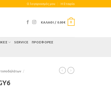
Ο λογαριασμός μου
Η Eταιρία
0
ΚΑΛΆΘΙ /
0.00
€
ΊΚΕΣ
SERVICE
ΠΡΟΣΦΟΡΕΣ
οτοποδηλάτων
/
GY6