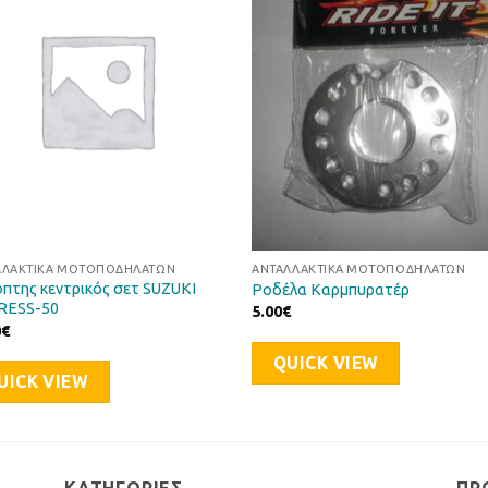
στη Λίστα
στη Λί
Επιθυμιών
Επιθυμ
ΛΛΑΚΤΙΚΆ ΜΟΤΟΠΟΔΗΛΆΤΩΝ
ΑΝΤΑΛΛΑΚΤΙΚΆ ΜΟΤΟΠΟΔΗΛΆΤΩΝ
όπτης κεντρικός σετ SUZUKI
Ροδέλα Καρμπυρατέρ
RESS-50
5.00
€
0
€
QUICK VIEW
UICK VIEW