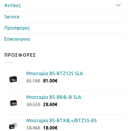
Αντίκες
Service
Προσφορες
Επικοινωνια
ΠΡΟΣΦΟΡΈΣ
Μπαταρία BS-BTZ12S SLA
Original
Η
85.18
€
81.00
€
price
τρέχουσα
was:
τιμή
Μπαταρία BS-BB4L-B SLA
85.18€.
είναι:
Original
Η
30.52
€
28.60
€
81.00€.
price
τρέχουσα
was:
τιμή
Μπαταρία BS-BTX4L+/BTZ5S-BS
30.52€.
είναι:
Original
Η
18.96
€
18.00
€
28.60€.