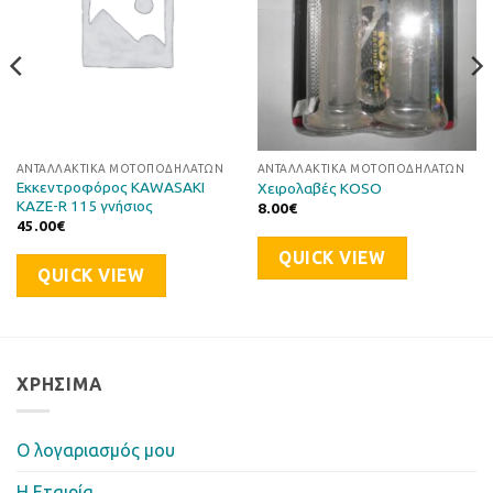
ΑΝΤΑΛΛΑΚΤΙΚΆ ΜΟΤΟΠΟΔΗΛΆΤΩΝ
ΑΝΤΑΛΛΑΚΤΙΚΆ ΜΟΤΟΠΟΔΗΛΆΤΩΝ
Εκκεντροφόρος KAWASAKI
Χειρολαβές KOSO
KAZE-R 115 γνήσιος
8.00
€
45.00
€
QUICK VIEW
QUICK VIEW
ΧΡΉΣΙΜΑ
Ο λογαριασμός μου
Η Eταιρία