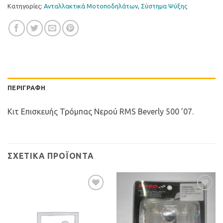
Κατηγορίες:
Ανταλλακτικά Μοτοποδηλάτων
,
Σύστημα Ψύξης
ΠΕΡΙΓΡΑΦΉ
Κιτ Επισκευής Τρόμπας Νερού RMS Beverly 500 ’07.
ΣΧΕΤΙΚΆ ΠΡΟΪΌΝΤΑ
Προσθήκη
Προσθήκη
στη Λίστα
στη Λίστα
Επιθυμιών
Επιθυμιών