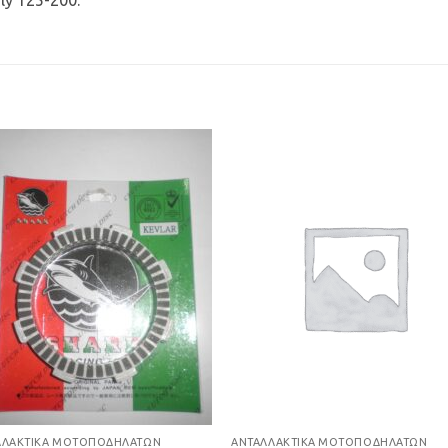
ly 125-200.
Προσθήκη
Προσθ
στη Λίστα
στη Λί
Επιθυμιών
Επιθυμ
ΛΛΑΚΤΙΚΆ ΜΟΤΟΠΟΔΗΛΆΤΩΝ
ΑΝΤΑΛΛΑΚΤΙΚΆ ΜΟΤΟΠΟΔΗΛΆΤΩΝ