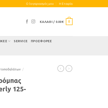
Ο λογαριασμός μου
Η Eταιρία
0
ΚΑΛΆΘΙ /
0.00
€
ΊΚΕΣ
SERVICE
ΠΡΟΣΦΟΡΕΣ
οτοποδηλάτων
/
Τρόμπας
rly 125-