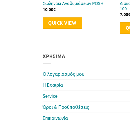
ήρια) HONDA CB-
Δίσκ
Σωληνάκι Αναθυμιάσεων POSH
100
10.00
€
7.00
QUICK VIEW
Q
ΧΡΉΣΙΜΑ
Ο λογαριασμός μου
Η Eταιρία
Service
Όροι & Προϋποθέσεις
Επικοινωνία