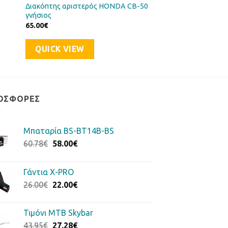
Διακόπτης αριστερός HONDA CB-50
γνήσιος
65.00
€
QUICK VIEW
ΟΣΦΟΡΈΣ
Μπαταρία BS-BT14B-BS
Original
Η
60.78
€
58.00
€
price
τρέχουσα
was:
τιμή
Γάντια Χ-PRO
60.78€.
είναι:
Original
Η
26.00
€
22.00
€
58.00€.
price
τρέχουσα
was:
τιμή
Τιμόνι MTB Skybar
26.00€.
είναι:
Original
Η
43.95
€
27.28
€
22.00€.