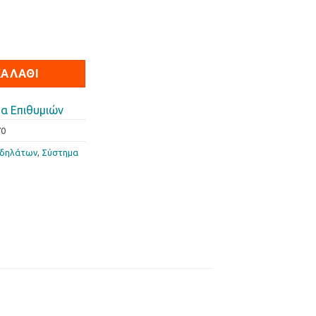
 RMS Beverly 125-200 ποσότητα
ΚΑΛΆΘΙ
α Επιθυμιών
70
οδηλάτων
,
Σύστημα