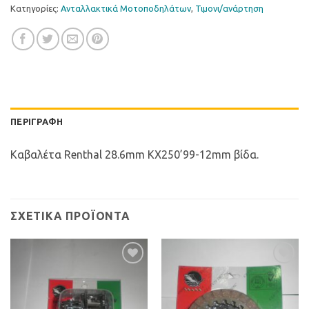
Κατηγορίες:
Ανταλλακτικά Μοτοποδηλάτων
,
Τιµονι/ανάρτηση
ΠΕΡΙΓΡΑΦΉ
Καβαλέτα Renthal 28.6mm KX250’99-12mm βίδα.
ΣΧΕΤΙΚΆ ΠΡΟΪΌΝΤΑ
Προσθήκη
Προσθήκη
στη Λίστα
στη Λίστα
Επιθυμιών
Επιθυμιών