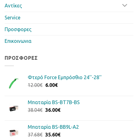
Αντίκες
Service
Προσφορες
Επικοινωνια
ΠΡΟΣΦΟΡΈΣ
Φτερό Force Εμπρόσθιο 24''-28''
Original
Η
12.00
€
6.00
€
price
τρέχουσα
was:
τιμή
Μπαταρία BS-BT7B-BS
12.00€.
είναι:
Original
Η
38.04
€
36.00
€
6.00€.
price
τρέχουσα
was:
τιμή
Μπαταρία BS-BB9L-A2
38.04€.
είναι:
Original
Η
37.68
€
35.60
€
36.00€.