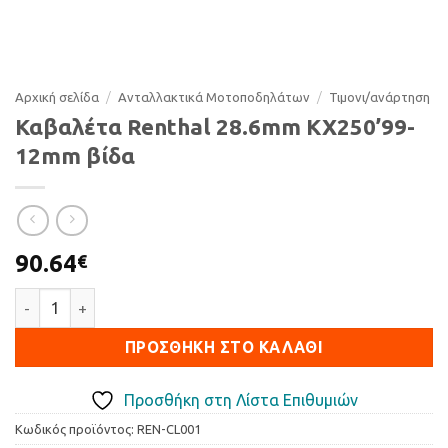
Αρχική σελίδα
/
Ανταλλακτικά Μοτοποδηλάτων
/
Τιµονι/ανάρτηση
Καβαλέτα Renthal 28.6mm KX250’99-
12mm βίδα
90.64
€
Καβαλέτα Renthal 28.6mm KX250'99-12mm βίδα ποσότητα
ΠΡΟΣΘΉΚΗ ΣΤΟ ΚΑΛΆΘΙ
Προσθήκη στη Λίστα Επιθυμιών
Κωδικός προϊόντος:
REN-CL001