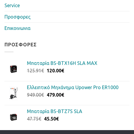
Service
Προσφορες
Επικοινωνια
ΠΡΟΣΦΟΡΈΣ
Μπαταρία BS-BTX16H SLA MAX
Original
Η
125.91
€
120.00
€
price
τρέχουσα
was:
τιμή
Ελλειπτικό Μηχάνημα Upower Pro ER1000
125.91€.
είναι:
Original
Η
949.00
€
479.00
€
120.00€.
price
τρέχουσα
was:
τιμή
Μπαταρία BS-BTZ7S SLA
949.00€.
είναι:
Original
Η
47.75
€
45.50
€
479.00€.
price
τρέχουσα
was:
τιμή