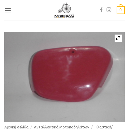
Skip
0
to
content
Αρχική σελίδα
/
Ανταλλακτικά Μοτοποδηλάτων
/
Πλαστικά/